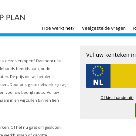
Hoe werkt het?
Veelgestelde vragen
R
Vul uw kenteken in
t u deze verkopen? Dan bent u bij
ehands bedrijfsauto
,
oude
taten. De prijs die wij betalen is
eert. Door ons grote netwerk zijn wij
etalen voor uw bedrijfsauto. Vul uw
Of kies handmatig
am in en wij zullen binnen tien
erken. Of het nu gaat om gesloten
ote werkbussen of kapotte