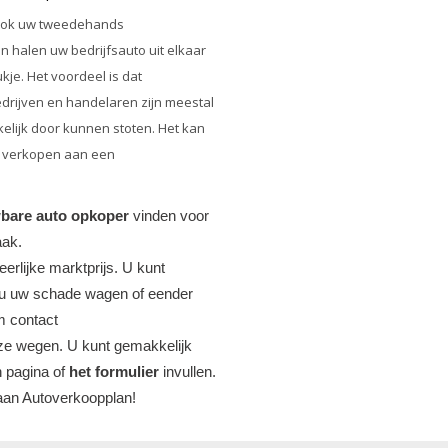
ook uw
tweedehands
 halen uw bedrijfsauto uit elkaar
je. Het voordeel is dat
edrijven en handelaren zijn meestal
elijk door kunnen stoten. Het kan
 verkopen aan een
bare auto opkoper
vinden voor
aak.
erlijke marktprijs. U kunt
t u uw schade wagen of eender
m contact
ze wegen. U kunt gemakkelijk
n pagina of
het formulier
invullen.
aan Autoverkoopplan!