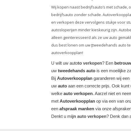
Wij kopen naast
bedrijfsauto’s met schade
, 
bedrijfsauto
zonder schade. Autoverkoopplan
en verkopen deze vervolgens stukje voor stuk
autosloperijen minder kieskeurig zijn. Autob
alleen geinteresseerd als ze uw auto gemakk
dus best lonen om uw
t
tweedehands auto te
autoverkoopplan!
U wilt uw auto
to verkopen
? Een
betrouw
uw
tweedehands auto
is een moeilijke z
Bij
Autoverkoopplan
garanderen wij een e
uw
auto
aan een correcte prijs. Ook kun
welke
auto verkopen
. Aarzel niet en nee
met
Autoverkoopplan
op via een van on
een
afspraak manken
via onze afsprake
Denkt u m
ijn auto verkopen
? Denk dan 