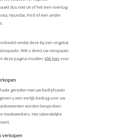
aakt dus niet uit of het een voertuig
ota, Hyundai, Ford of een ander
s.
voorbeeld omdat deze bij een ongeluk
sloopauto
. Wilt u direct uw
sloopauto
an deze pagina invullen.
Klik hier
voor
erkopen
 schade gereden met uw bedrijfsauto
 geven u een eerlijk bedrag voor uw
e mankementen worden besproken
e medewerkers. Het uiteindelijke
keert.
n verkopen