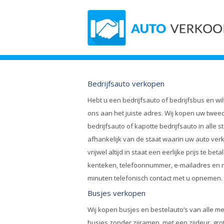
Bedrijfsauto verkopen
Hebt u een
bedrijfsauto
of
bedrijfsbus
en wil
ons aan het juiste adres. Wij kopen uw
tweed
bedrijfsauto
of
kapotte bedrijfsauto
in alle s
afhankelijk van de staat waarin uw auto verk
vrijwel altijd in staat een eerlijke prijs te b
kenteken, telefoonnummer, e-mailadres en na
minuten telefonisch contact met u opnemen.
Busjes verkopen
Wij kopen busjes en bestelauto’s van alle m
busjes zonder zijramen, met een zijdeur, gr