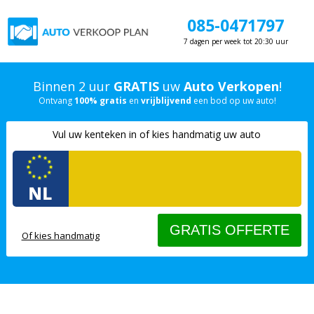
085-0471797
7 dagen per week tot 20:30 uur
Binnen 2 uur
GRATIS
uw
Auto Verkopen
!
Ontvang
100% gratis
en
vrijblijvend
een bod op uw auto!
Vul uw kenteken in of kies handmatig uw auto
Of kies handmatig