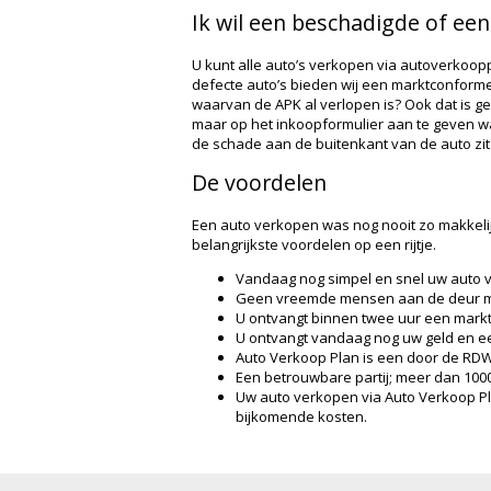
Ik wil een beschadigde of ee
U kunt alle auto’s verkopen via autoverkoop
defecte auto’s bieden wij een marktconforme 
waarvan de APK al verlopen is? Ook dat is g
maar op het inkoopformulier aan te geven waa
de schade aan de buitenkant van de auto zit
De voordelen
Een auto verkopen was nog nooit zo makkelij
belangrijkste voordelen op een rijtje.
Vandaag nog simpel en snel uw auto 
Geen vreemde mensen aan de deur me
U ontvangt binnen twee uur een mark
U ontvangt vandaag nog uw geld en een
Auto Verkoop Plan is een door de RDW
Een betrouwbare partij; meer dan 10
Uw auto verkopen via Auto Verkoop Plan
bijkomende kosten.