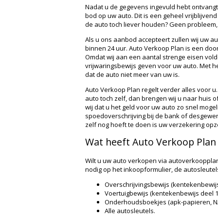
Nadat u de gegevens ingevuld hebt ontvangt
bod op uw auto. Dit is een geheel vrijblijvend 
de auto toch liever
houden
? Geen probleem, 
Als u ons aanbod accepteert zullen wij uw au
binnen 24 uur. Auto Verkoop Plan is een doo
Omdat wij aan een aantal strenge eisen vold
vrijwaringsbewijs geven voor uw auto. Met h
dat de auto niet meer van uw is.
Auto Verkoop Plan regelt verder alles voor u.
auto toch zelf, dan brengen wij u naar huis o
wij dat u het geld voor uw auto zo snel mogeli
spoedoverschrijving bij de bank of desgewens
zelf nog hoeft te doen is uw verzekering op
Wat heeft Auto Verkoop Plan 
Wilt u uw auto verkopen via autoverkoopplan
nodig op het inkoopformulier, de autosleute
Overschrijvingsbewijs (kentekenbewijs de
Voertuigbewijs (kentekenbewijs deel 1 
Onderhoudsboekjes (apk-papieren, NA
Alle autosleutels.