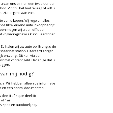
 u van ons binnen een twee uur een
bod. Vindt u het bod te laag of wilt u
u zit nergens aan vast.
to van u kopen. Wij regelen alles
r de
RDW
erkend auto inkoopbedrijf.
oen mogen wij u een officieel
et vrijwaringsbewijs kunt u aantonen
 Zo halen wij uw auto op. Brengt u de
f naar het station. Uiteraard zorgen
jk ontvangt. Dit kan via een
t met contant geld. Het enige dat u
zeggen.
van mij nodig?
.nl. Wij hebben alleen de informatie
ls en een aantal documenten.
el II of kopie deel III).
of 1a).
P pas en autoboekjes).