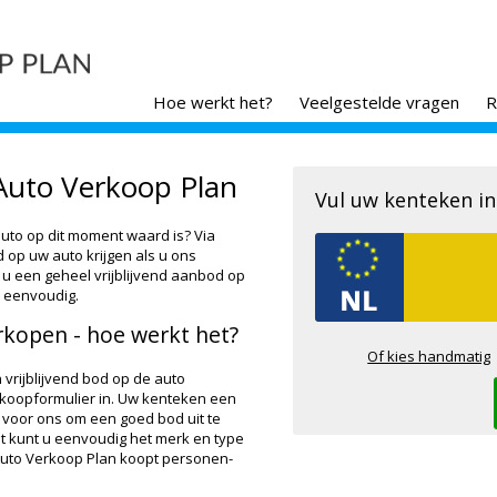
Hoe werkt het?
Veelgestelde vragen
R
uto Verkoop Plan
Vul uw kenteken in
uto op dit moment waard is? Via
d op uw auto krijgen als u ons
t u een geheel vrijblijvend aanbod op
 eenvoudig.
kopen - hoe werkt het?
Of kies handmatig
 vrijblijvend bod op de auto
inkoopformulier in. Uw kenteken een
 voor ons om een goed bod uit te
t kunt u eenvoudig het merk en type
 Auto Verkoop Plan koopt personen-