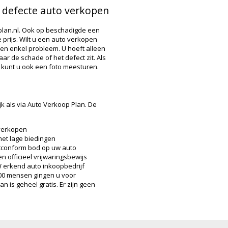
n defecte auto verkopen
plan.nl. Ook op beschadigde een
prijs. Wilt u een auto verkopen
een enkel probleem. U hoeft alleen
r de schade of het defect zit. Als
 kunt u ook een foto meesturen.
k als via Auto Verkoop Plan. De
verkopen
t lage biedingen
tconform bod op uw auto
 officieel vrijwaringsbewijs
 erkend auto inkoopbedrijf
000 mensen gingen u voor
 is geheel gratis. Er zijn geen