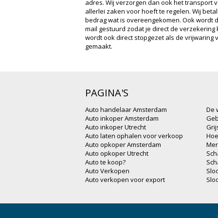
adres. Wij verzorgen dan ook het transport va
allerlei zaken voor hoeft te regelen. Wij beta
bedrag wat is overeengekomen. Ook wordt de
mail gestuurd zodat je direct de verzekeri
wordt ook direct stopgezet als de vrijwaring
gemaakt.
PAGINA'S
Auto handelaar Amsterdam
De 
Auto inkoper Amsterdam
Geb
Auto inkoper Utrecht
Gri
Auto laten ophalen voor verkoop
Hoe
Auto opkoper Amsterdam
Mer
Auto opkoper Utrecht
Sch
Auto te koop?
Sch
Auto Verkopen
Slo
Auto verkopen voor export
Slo