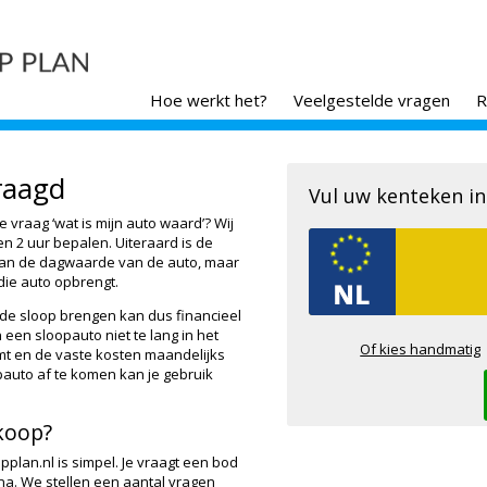
Hoe werkt het?
Veelgestelde vragen
R
raagd
Vul uw kenteken in
e vraag ‘wat is mijn auto waard’? Wij
 2 uur bepalen. Uiteraard is de
aan de dagwaarde van de auto, maar
 die auto opbrengt.
de sloop brengen kan dus financieel
 een sloopauto niet te lang in het
Of kies handmatig
mt en de vaste kosten maandelijks
pauto af te komen kan je gebruik
koop?
plan.nl is simpel. Je vraagt een bod
na. We stellen een aantal vragen