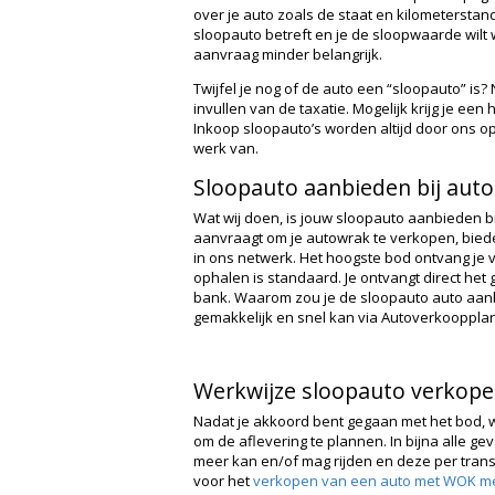
over je auto zoals de staat en kilometerstand.
sloopauto betreft en je de sloopwaarde wilt w
aanvraag minder belangrijk.
Twijfel je nog of de auto een “sloopauto” is?
invullen van de taxatie. Mogelijk krijg je ee
Inkoop sloopauto’s worden altijd door ons o
werk van.
Sloopauto aanbieden bij auto
Wat wij doen, is jouw sloopauto aanbieden b
aanvraagt om je autowrak te verkopen, biede
in ons netwerk. Het hoogste bod ontvang je 
ophalen is standaard. Je ontvangt direct het 
bank. Waarom zou je de sloopauto auto aanbie
gemakkelijk en snel kan via Autoverkoopplan
Werkwijze sloopauto verkop
Nadat je akkoord bent gegaan met het bod, 
om de aflevering te plannen. In bijna alle gev
meer kan en/of mag rijden en deze per tran
voor het
verkopen van een auto met WOK me