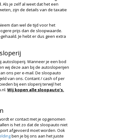
 Als je zelf al weet dat het een
eten, zijn de details van de taxatie
 Neem dan wel de tijd voor het
n hogere prijs dan de sloopwaarde.
pgehaald. Je hebt er dus geen extra
sloperij
ij autosloperij. Wanneer je een bod
n wij deze aan bij de autosloperijen
van ons per e-mail. De sloopauto
geld van ons. Contant / cash of per
den bij een sloperij terwijl het
.nl.
Wij kopen alle sloopauto’s.
en
wordt er contact met je opgenomen
allen is het zo dat de sloopauto niet
sport afgevoerd moet worden. Ook
lding
ben je bij ons aan het juiste