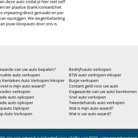
n deze auto zodat je hier niet zelf
len ter plaatse (bank/contant) het
 vrijwaring direct gemaakt en per
ng kan opzeggen. We wegenbelasting
 van jouw sloopauto door ons is
waarde van uw auto bepalen?
Bedrijfsauto verkopen
ruikte auto verkopen
BTW auto verkopen inkoper
js Kenteken Auto Verkopen Inkoper
Busje verkopen
veel is mijn auto waard?
Contant geld voor uw auto
cedes verkopen
Dagwaarde van uw auto berekenen
ade auto opkopen
Snel auto verkopen
ade auto opkoper
Tweedehands auto verkopen
opauto Opkoper
Wat is mijn auto waard?
op Auto Verkopen
Wat is uw auto waard?
Wij zijn een erkend autobedrijf voor afgifte van RDW- vrijwaringsbewijzen