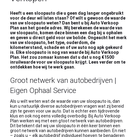
Heeft u een sloopauto die u geen dag langer ongebruikt
voor de deur wil laten staan? Of wilt u gewoon de waarde
van uw sloopauto weten? Dan bent u bij Auto Verkoop
Plan aan het goede adres. Wij berekenen de waarde van
uw sloopauto, komen deze binnen een dag bij u ophalen
en geven u direct geld voor uw bolide. Ongeacht het merk
van uw sloopauto, het type, ouderdom, de
kilometerstand, schade en of uw auto nog apk gekeurd
is. Elke sloopauto is nog van waarde bij Auto Verkoop
Plan. Het zou zomaar kunnen dat u dat u nog €1500
inruilwaarde voor uw sloopauto krijgt. Lees verder om te
ontdekken hoe wij te werk gaan.
Groot netwerk van autobedrijven |
Eigen Ophaal Service
Als u wilt weten wat de waarde van uw sloopauto is, dan
kun u natuurlijk diverse autobedrijven vragen wat zij bereid
zijn te geven voor uw auto. Dat is echter een tijdrovende
klus en ook nog eens volledig overbodig. Bij Auto Verkoop
Plan werken wij met een gtoot netwerk van autobedrijven.
Dit betekent dat wij uw sloopauto in één keer binnen een
groot netwerk van autobedrijven kunnen aanbieden. En niet
– zoals u – elk autobedrijf individueel hoeven te benaderen