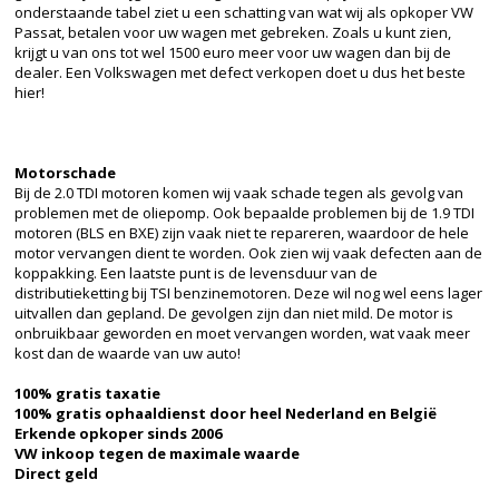
onderstaande tabel ziet u een schatting van wat wij als opkoper VW
Passat, betalen voor uw wagen met gebreken. Zoals u kunt zien,
krijgt u van ons tot wel 1500 euro meer voor uw wagen dan bij de
dealer. Een Volkswagen met defect verkopen doet u dus het beste
hier!
Motorschade
Bij de 2.0 TDI motoren komen wij vaak schade tegen als gevolg van
problemen met de oliepomp. Ook bepaalde problemen bij de 1.9 TDI
motoren (BLS en BXE) zijn vaak niet te repareren, waardoor de hele
motor vervangen dient te worden. Ook zien wij vaak defecten aan de
koppakking. Een laatste punt is de levensduur van de
distributieketting bij TSI benzinemotoren. Deze wil nog wel eens lager
uitvallen dan gepland. De gevolgen zijn dan niet mild. De motor is
onbruikbaar geworden en moet vervangen worden, wat vaak meer
kost dan de waarde van uw auto!
100% gratis taxatie
100% gratis ophaaldienst door heel Nederland en België
Erkende opkoper sinds 2006
VW inkoop tegen de maximale waarde
Direct geld