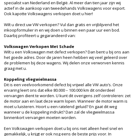
specialist van Nederland en België. Al meer dan tien jaar zijn wij
actief in de aankoop van tweedehands Volkswagens voor export.
Ook kapotte Volkswagens verkopen doet u hier!
Wilt u direct uw VW verkopen? Vul dan gratis en vrijblijvend het
inkoopformulier in en wij doen u binnen een paar uur een bod.
Daarbij profiteert u gegarandeerd van:
Volkswagen Verkopen Met Schade
Wilt u een Volkswagen met defect verkopen? Dan bent u bij ons aan
het goede adres. Door de jaren heen hebben wij veel geleerd over
de problemen bij deze wagens. Wij delen onze verworven kennis
graag met u.
Koppeling vliegwielmassa
Dit is een veelvoorkomend defect bij vrijwel alle VW auto’s. Onze
ervaring leert ons dat elke 80.000 – 100.000 km dit onderdeel
vervangen dient te worden. U kunt dit overigens zelf controleren: zet
de motor aan en laat deze warm lopen. Wanneer de motor warm is
moet u luisteren. Hoort u een ratelend geluid? En gaat dit weg
wanneer u de koppeling indrukt? Dan zal de vliegwielmassa
binnenkort vervangen moeten worden.
Een Volkswagen verkopen doet u bij ons niet alleen heel snel en
gemakkelijk, u krijgt er ook nog eens de beste prijs voor. In