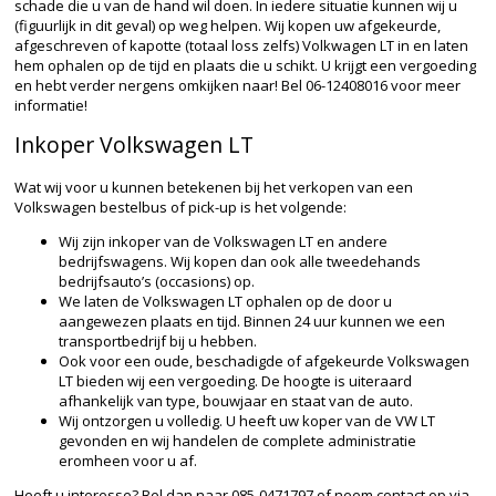
schade die u van de hand wil doen. In iedere situatie kunnen wij u
(figuurlijk in dit geval) op weg helpen. Wij kopen uw afgekeurde,
afgeschreven of kapotte (totaal loss zelfs) Volkwagen LT in en laten
hem ophalen op de tijd en plaats die u schikt. U krijgt een vergoeding
en hebt verder nergens omkijken naar! Bel 06-12408016 voor meer
informatie!
Inkoper Volkswagen LT
Wat wij voor u kunnen betekenen bij het verkopen van een
Volkswagen bestelbus of pick-up is het volgende:
Wij zijn inkoper van de Volkswagen LT en andere
bedrijfswagens. Wij kopen dan ook alle tweedehands
bedrijfsauto’s (occasions) op.
We laten de Volkswagen LT ophalen op de door u
aangewezen plaats en tijd. Binnen 24 uur kunnen we een
transportbedrijf bij u hebben.
Ook voor een oude, beschadigde of afgekeurde Volkswagen
LT bieden wij een vergoeding. De hoogte is uiteraard
afhankelijk van type, bouwjaar en staat van de auto.
Wij ontzorgen u volledig. U heeft uw koper van de VW LT
gevonden en wij handelen de complete administratie
eromheen voor u af.
Heeft u interesse? Bel dan naar 085-0471797 of neem contact op via