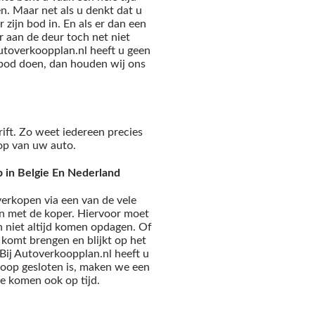
en. Maar net als u denkt dat u
 zijn bod in. En als er dan een
r aan de deur toch net niet
utoverkoopplan.nl heeft u geen
 bod doen, dan houden wij ons
ift. Zo weet iedereen precies
op van uw auto.
p in Belgie En Nederland
verkopen via een van de vele
n met de koper. Hiervoor moet
en niet altijd komen opdagen. Of
 komt brengen en blijkt op het
 Bij Autoverkoopplan.nl heeft u
 koop gesloten is, maken we een
e komen ook op tijd.