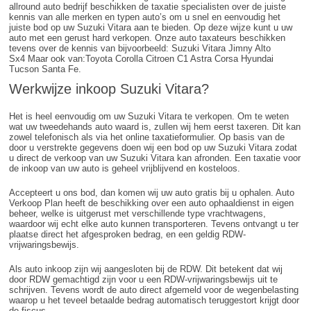
allround auto bedrijf beschikken de taxatie specialisten over de juiste
kennis van alle merken en typen auto’s om u snel en eenvoudig het
juiste bod op uw Suzuki Vitara aan te bieden. Op deze wijze kunt u uw
auto met een gerust hard verkopen. Onze auto taxateurs beschikken
tevens over de kennis van bijvoorbeeld: Suzuki Vitara Jimny Alto
Sx4 Maar ook van:Toyota Corolla Citroen C1 Astra Corsa Hyundai
Tucson Santa Fe.
Werkwijze inkoop Suzuki Vitara?
Het is heel eenvoudig om uw Suzuki Vitara te verkopen. Om te weten
wat uw tweedehands auto waard is, zullen wij hem eerst taxeren. Dit kan
zowel telefonisch als via het online taxatieformulier. Op basis van de
door u verstrekte gegevens doen wij een bod op uw Suzuki Vitara zodat
u direct de verkoop van uw Suzuki Vitara kan afronden. Een taxatie voor
de inkoop van uw auto is geheel vrijblijvend en kosteloos.
Accepteert u ons bod, dan komen wij uw auto gratis bij u ophalen. Auto
Verkoop Plan heeft de beschikking over een auto ophaaldienst in eigen
beheer, welke is uitgerust met verschillende type vrachtwagens,
waardoor wij echt elke auto kunnen transporteren. Tevens ontvangt u ter
plaatse direct het afgesproken bedrag, en een geldig RDW-
vrijwaringsbewijs.
Als auto inkoop zijn wij aangesloten bij de RDW. Dit betekent dat wij
door RDW gemachtigd zijn voor u een RDW-vrijwaringsbewijs uit te
schrijven. Tevens wordt de auto direct afgemeld voor de wegenbelasting
waarop u het teveel betaalde bedrag automatisch teruggestort krijgt door
de fiscus.