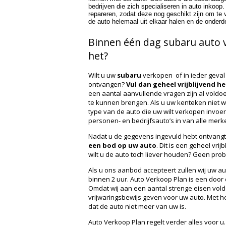
bedrijven die zich specialiseren in auto inkoo
repareren, zodat deze nog geschikt zijn om te 
de auto helemaal uit elkaar halen en de onderd
Binnen één dag subaru auto 
het?
Wilt u uw
subaru
verkopen of in ieder geval 
ontvangen?
Vul dan geheel vrijblijvend h
een aantal aanvullende vragen zijn al vold
te kunnen brengen. Als u uw kenteken niet 
type van de auto die uw wilt verkopen invoe
personen- en bedrijfsauto’s in van alle merk
Nadat u de gegevens ingevuld hebt ontvang
een bod op uw auto
. Dit is een geheel vrij
wilt u de auto toch liever
houden
? Geen probl
Als u ons aanbod accepteert zullen wij uw au
binnen 2 uur. Auto Verkoop Plan is een door
Omdat wij aan een aantal strenge eisen vold
vrijwaringsbewijs geven voor uw auto. Met h
dat de auto niet meer van uw is.
Auto Verkoop Plan regelt verder alles voor u.