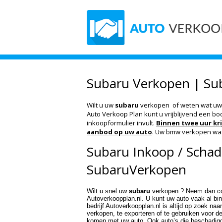
Subaru Verkopen | Su
Wilt u uw
subaru
verkopen of weten wat uw 
Auto Verkoop Plan kunt u vrijblijvend een bo
inkoopformulier invult.
Binnen twee uur kri
aanbod op uw auto
. Uw bmw verkopen was
Subaru Inkoop / Scha
SubaruVerkopen
Wilt u snel uw
subaru
verkopen ? Neem dan con
Autoverkoopplan.nl. U kunt uw auto vaak al bi
bedrijf Autoverkoopplan.nl is altijd op zoek naa
verkopen, te exporteren of te gebruiken voor d
komen met uw auto. Ook auto’s die beschadigd