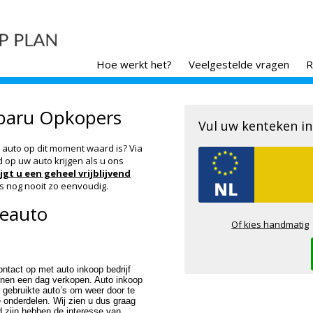
Hoe werkt het?
Veelgestelde vragen
R
baru Opkopers
Vul uw kenteken in
auto op dit moment waard is? Via
d op uw auto krijgen als u ons
jgt u een geheel vrijblijvend
 nog nooit zo eenvoudig.
deauto
Of kies handmatig
tact op met auto inkoop bedrijf
nnen een dag verkopen. Auto inkoop
r gebruikte auto’s om weer door te
e onderdelen. Wij zien u dus graag
 zijn hebben de interesse van