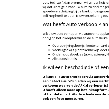
auto toch zelf, dan brengen wij u naar huis o
wij dat u het geld voor uw auto zo snel mogeli
spoedoverschrijving bij de bank of desgewens
zelf nog hoeft te doen is uw verzekering op
Wat heeft Auto Verkoop Plan 
Wilt u uw auto verkopen via autoverkoopplan
nodig op het inkoopformulier, de autosleute
Overschrijvingsbewijs (kentekencard 
Voertuigbewijs (kentekenbewijs deel 1 
Onderhoudsboekjes (apk-papieren, NA
Alle autosleutels.
Ik wil een beschadigde of ee
U kunt alle auto’s verkopen via autove
een defecte auto’s bieden wij een markt
verkopen waarvan de APK al verlopen is?
U hoeft alleen maar op het inkoopformu
of het defect zit. Als de schade aan de 
ook een foto meesturen.