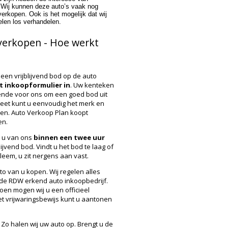
p. Wij kunnen deze auto’s vaak nog
verkopen. Ook is het mogelijk dat wij
elen los verhandelen.
verkopen - Hoe werkt
een vrijblijvend bod op de auto
et inkoopformulier in
. Uw kenteken
oende voor ons om een goed bod uit
weet kunt u eenvoudig het merk en
ren. Auto Verkoop Plan koopt
en.
t u van ons
binnen een twee uur
blijvend bod. Vindt u het bod te laag of
eem, u zit nergens aan vast.
to van u kopen. Wij regelen alles
 de
RDW
erkend auto inkoopbedrijf.
oen mogen wij u een officieel
et vrijwaringsbewijs kunt u aantonen
 Zo halen wij uw auto op. Brengt u de