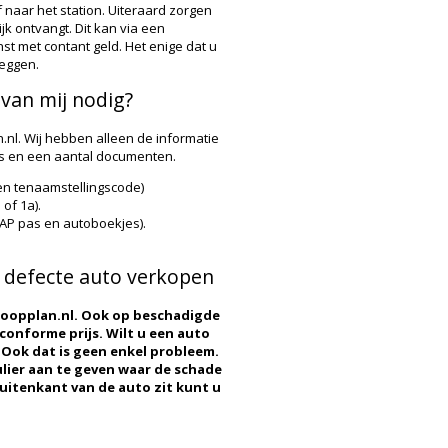
f naar het station. Uiteraard zorgen
jk ontvangt. Dit kan via een
t met contant geld. Het enige dat u
zeggen.
van mij nodig?
.nl. Wij hebben alleen de informatie
ls en een aantal documenten.
en tenaamstellingscode)
of 1a).
P pas en autoboekjes).
n defecte auto verkopen
rkoopplan.nl. Ook op beschadigde
conforme prijs. Wilt u een auto
 Ook dat is geen enkel probleem.
lier aan te geven waar de schade
buitenkant van de auto zit kunt u