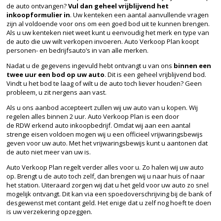
de auto ontvangen?
Vul dan geheel vrijblijvend het
inkoopformulier in
. Uw kenteken een aantal aanvullende vragen
zijn al voldoende voor ons om een goed bod uit te kunnen brengen.
Als u uw kenteken niet weet kunt u eenvoudig het merk en type van
de auto die uw wilt verkopen invoeren. Auto Verkoop Plan koopt
personen- en bedrijfsauto’s in van alle merken.
Nadat u de gegevens ingevuld hebt ontvangt u van ons
binnen een
twee uur een bod op uw auto
. Dit is een geheel vrijblijvend bod.
Vindt u het bod te laag of wilt u de auto toch liever
houden
? Geen
probleem, u zit nergens aan vast.
Als u ons aanbod accepteert zullen wij uw auto van u kopen. Wij
regelen alles binnen 2 uur. Auto Verkoop Plan is een door
de
RDW
erkend auto inkoopbedrijf. Omdat wij aan een aantal
strenge eisen voldoen mogen wij u een officieel vrijwaringsbewijs
geven voor uw auto. Met het vrijwaringsbewijs kunt u aantonen dat
de auto niet meer van uw is.
Auto Verkoop Plan regelt verder alles voor u. Zo halen wij uw auto
op. Brengt u de auto toch zelf, dan brengen wij u naar huis of naar
het station. Uiteraard zorgen wij dat u het geld voor uw auto zo snel
mogelijk ontvangt. Dit kan via een spoedoverschrijving bij de bank of
desgewenst met contant geld. Het enige dat u zelf nog hoeft te doen
is uw verzekering opzeggen.