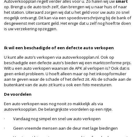
Autoverkoopplan regelt verder alles voor u. Zo halen wij uw
smart
op. Brengt u de auto toch zelf, dan brengen wij u naar huis of naar
het station. Uiteraard zorgen wij dat u het geld voor uw auto zo snel
mogelijk ontvangt. Dit kan via een spoedoverschrijving bij de bank of
desgewenst met contant geld. Het enige dat u zelf nog hoeft te doen
is uw verzekering opzeggen.
Ik wil een beschadigde of een defecte auto verkopen
U kunt alle auto’s verkopen via autoverkoopplan.nl. Ook op
beschadigde een defecte auto’s bieden wij een marktconforme prijs.
Wilt u een auto verkopen waarvan de APK al verlopen is? Ook dat is
geen enkel probleem. U hoeft alleen maar op het inkoopformulier
aan te geven waar de schade of het defect zit. Als de schade aan de
buitenkant van de auto zit kunt u ook een foto meesturen.
De voordelen
Een auto verkopen was nog nooit zo makkelijk als via
autoverkoopplan. De belangrijkste voordelen op een rijtje.
· Vandaag nog simpel en snel uw auto verkopen
· Geen vreemde mensen aan de deur met lage biedingen