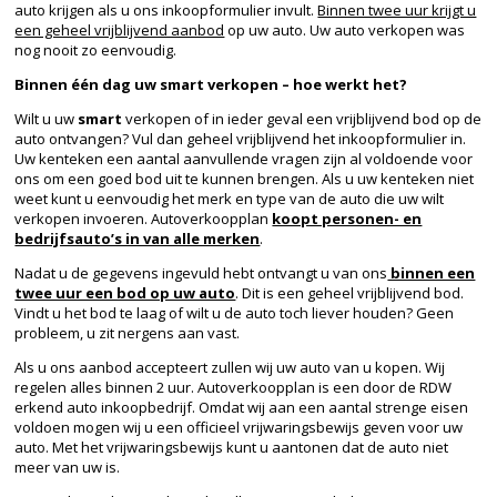
auto krijgen als u ons inkoopformulier invult.
Binnen twee uur krijgt u
een geheel vrijblijvend aanbod
op uw auto. Uw auto verkopen was
nog nooit zo eenvoudig.
Binnen één dag uw smart verkopen – hoe werkt het?
Wilt u uw
smart
verkopen of in ieder geval een vrijblijvend bod op de
auto ontvangen? Vul dan geheel vrijblijvend het inkoopformulier in.
Uw kenteken een aantal aanvullende vragen zijn al voldoende voor
ons om een goed bod uit te kunnen brengen. Als u uw kenteken niet
weet kunt u eenvoudig het merk en type van de auto die uw wilt
verkopen invoeren. Autoverkoopplan
koopt personen- en
bedrijfsauto’s in van alle merken
.
Nadat u de gegevens ingevuld hebt ontvangt u van ons
binnen een
twee uur een bod op uw auto
. Dit is een geheel vrijblijvend bod.
Vindt u het bod te laag of wilt u de auto toch liever houden? Geen
probleem, u zit nergens aan vast.
Als u ons aanbod accepteert zullen wij uw auto van u kopen. Wij
regelen alles binnen 2 uur. Autoverkoopplan is een door de RDW
erkend auto inkoopbedrijf. Omdat wij aan een aantal strenge eisen
voldoen mogen wij u een officieel vrijwaringsbewijs geven voor uw
auto. Met het vrijwaringsbewijs kunt u aantonen dat de auto niet
meer van uw is.