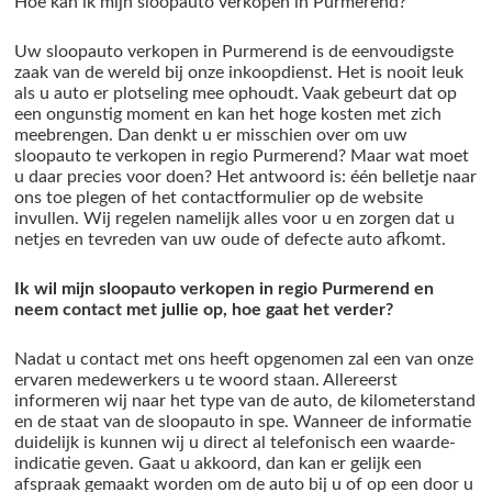
Hoe kan ik mijn sloopauto verkopen in Purmerend?
Uw sloopauto verkopen in Purmerend is de eenvoudigste
zaak van de wereld bij onze inkoopdienst. Het is nooit leuk
als u auto er plotseling mee ophoudt. Vaak gebeurt dat op
een ongunstig moment en kan het hoge kosten met zich
meebrengen. Dan denkt u er misschien over om uw
sloopauto te verkopen in regio Purmerend? Maar wat moet
u daar precies voor doen? Het antwoord is: één belletje naar
ons toe plegen of het contactformulier op de website
invullen. Wij regelen namelijk alles voor u en zorgen dat u
netjes en tevreden van uw oude of defecte auto afkomt.
Ik wil mijn sloopauto verkopen in regio Purmerend en
neem contact met jullie op, hoe gaat het verder?
Nadat u contact met ons heeft opgenomen zal een van onze
ervaren medewerkers u te woord staan. Allereerst
informeren wij naar het type van de auto, de kilometerstand
en de staat van de sloopauto in spe. Wanneer de informatie
duidelijk is kunnen wij u direct al telefonisch een waarde-
indicatie geven. Gaat u akkoord, dan kan er gelijk een
afspraak gemaakt worden om de auto bij u of op een door u