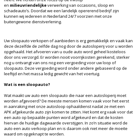
en
milieuvriendelijke
verwerking van occasions, sloop en
schadeauto’s. Doordat we een landelijk opererend bedrijf zijn
kunnen wij iedereen in Nederland 24/7 voorzien met onze
buitengewone dienstverlening.
Uw sloopauto verkopen of aanbieden is erg gemakkelijk en vaak kan
deze dezelfde de zelfde dag nog door de autosloperij voor u worden
opgehaald. Het afvoeren van u oude auto word geheel kosteloos
door ons verzorgd. Er worden nooit voorrijkosten gerekend, sterker
nog u ontvangt van ons nog een vergoeding voor uw loop of
sloopauto. Deze vergoeding word onder andere gebaseerd op de
leeftijd en het massa ledig gewicht van het voertuig.
Wat is een sloopauto?
Wat maakt uw auto een sloopauto die naar een autosloperij moet
worden afgevoerd? De meeste mensen komen vaak voor het eerst
in aanraking met onze autosloop ophaaldienst nadat ze met een
APK afgekeurde auto zijn komen te zitten. Het komt erg vaak voor dat
een auto op bepaalde punten word afgekeurd en dat de kosten
hiervan de huidige dagwaarde overstijgen. In zo’n situatie word de
auto een auto verkoop plan en is daarom ook niet meer de moeite
waard om opgeknapt te worden.