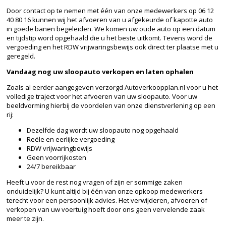
Door contact op te nemen met één van onze medewerkers op 06 12
40 80 16 kunnen wij het afvoeren van u afgekeurde of kapotte auto
in goede banen begeleiden. We komen uw oude auto op een datum
en tijdstip word opgehaald die u het beste uitkomt. Tevens word de
vergoeding en het RDW vrijwaringsbewijs ook direct ter plaatse met u
geregeld.
Vandaag nog uw sloopauto verkopen en laten ophalen
Zoals al eerder aangegeven verzorgd Autoverkoopplan.nl voor u het
volledige traject voor het afvoeren van uw sloopauto. Voor uw
beeldvorming hierbij de voordelen van onze dienstverlening op een
rij:
Dezelfde dag wordt uw sloopauto nog opgehaald
Reële en eerlijke vergoeding
RDW vrijwaringbewijs
Geen voorrijkosten
24/7 bereikbaar
Heeft u voor de rest nog vragen of zijn er sommige zaken
onduidelijk? U kunt altijd bij één van onze opkoop medewerkers
terecht voor een persoonlijk advies. Het verwijderen, afvoeren of
verkopen van uw voertuig hoeft door ons geen vervelende zaak
meer te zijn.