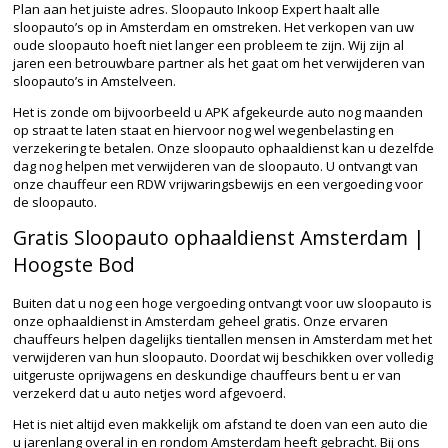
Plan aan het juiste adres. Sloopauto Inkoop Expert haalt alle
sloopauto’s op in Amsterdam en omstreken. Het verkopen van uw
oude sloopauto hoeft niet langer een probleem te zijn. Wij zijn al
jaren een betrouwbare partner als het gaat om het verwijderen van
sloopauto’s in Amstelveen.
Het is zonde om bijvoorbeeld u APK afgekeurde auto nog maanden
op straat te laten staat en hiervoor nog wel wegenbelasting en
verzekering te betalen. Onze sloopauto ophaaldienst kan u dezelfde
dag nog helpen met verwijderen van de sloopauto. U ontvangt van
onze chauffeur een RDW vrijwaringsbewijs en een vergoeding voor
de sloopauto.
Gratis Sloopauto ophaaldienst Amsterdam |
Hoogste Bod
Buiten dat u nog een hoge vergoeding ontvangt voor uw sloopauto is
onze ophaaldienst in Amsterdam geheel gratis. Onze ervaren
chauffeurs helpen dagelijks tientallen mensen in Amsterdam met het
verwijderen van hun sloopauto. Doordat wij beschikken over volledig
uitgeruste oprijwagens en deskundige chauffeurs bent u er van
verzekerd dat u auto netjes word afgevoerd.
Het is niet altijd even makkelijk om afstand te doen van een auto die
u jarenlang overal in en rondom Amsterdam heeft gebracht. Bij ons