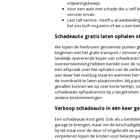
vrijwaringsbewijs.
Voor een auto met schade die u zelf b
vervoer ervan.
Last call service , heeft u al aanbiedin
bel ons toch nog eens of we u een be
Schadeauto gratis laten ophalen o
We lopen de hierboven genoemde punten gr
beginnen met het gratis transport / vervoer 
landelijk opererende koper van schadeauto’s
overeenstemming hebben bereikt over de 
een afspraak over het ophalen van de verko
aan waar het voertuig staat en wanneer het v
de overdracht te laten plaatsvinden. Wij pa
gevallen kunnen we op zeer korte termijn, s
schadeauto ophaalservice bij u langskomen.
andere beslommeringen.
Verkoop schadeauto in één keer ge
Een schadeauto kost geld. Ook als u beslote
garage te brengen, maar om de beschadigde 
hij stil staat voor de deur of ongebruikt op ee
verpieteren lopen de kosten voor belasting 