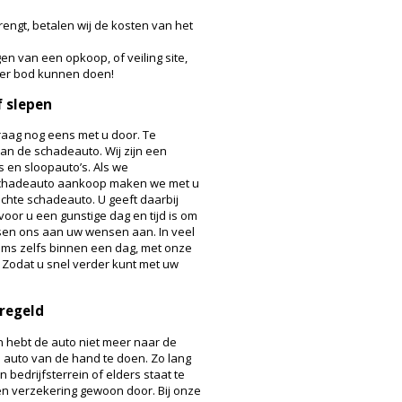
rengt, betalen wij de kosten van het
gen van een opkoop, of veiling site,
ter bod kunnen doen!
f slepen
aag nog eens met u door. Te
van de schadeauto. Wij zijn een
 en sloopauto’s. Als we
schadeauto aankoop maken we met u
chte schadeauto. U geeft daarbij
oor u een gunstige dag en tijd is om
ssen ons aan uw wensen aan. In veel
oms zelfs binnen een dag, met onze
 Zodat u snel verder kunt met uw
regeld
n hebt de auto niet meer naar de
auto van de hand te doen. Zo lang
n bedrijfsterrein of elders staat te
en verzekering gewoon door. Bij onze