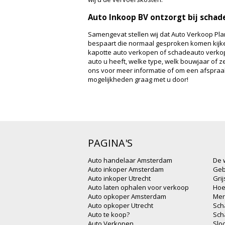
Auto Inkoop BV ontzorgt bij scha
Samengevat stellen wij dat Auto Verkoop Plan
bespaart die normaal gesproken komen kijke
kapotte auto verkopen of schadeauto verkop
auto u heeft, welke type, welk bouwjaar of 
ons voor meer informatie of om een afspra
mogelijkheden graag met u door!
PAGINA'S
Auto handelaar Amsterdam
De 
Auto inkoper Amsterdam
Geb
Auto inkoper Utrecht
Gri
Auto laten ophalen voor verkoop
Hoe
Auto opkoper Amsterdam
Mer
Auto opkoper Utrecht
Sch
Auto te koop?
Sch
Auto Verkopen
Slo