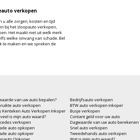
deauto verkopen
 u alle zorgen, kosten en tijd
n bij het sloopauto verkopen,
en. Het maakt niet uit welk merk
zelfs welke omvang van schade. Bel
ak te maken en we spreken de
waarde van uw auto bepalen?
Bedrijfsauto verkopen
ruikte auto verkopen
BTW auto verkopen inkoper
js Kenteken Auto Verkopen Inkoper
Busje verkopen
veel is mijn auto waard?
Contant geld voor uw auto
cedes verkopen
Dagwaarde van uw auto berekenen
ade auto opkopen
Snel auto verkopen
ade auto opkoper
Tweedehands auto verkopen
opauto Opkoper
Wat is mijn auto waard?