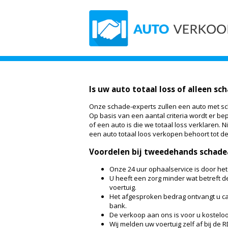
Is uw auto totaal loss of alleen sc
Onze schade-experts zullen een auto met s
Op basis van een aantal criteria wordt er be
of een auto is die we totaal loss verklaren. 
een auto totaal loos verkopen behoort tot d
Voordelen bij tweedehands schade
Onze 24 uur ophaalservice is door het
U heeft een zorg minder wat betreft 
voertuig.
Het afgesproken bedrag ontvangt u cas
bank.
De verkoop aan ons is voor u kosteloo
Wij melden uw voertuig zelf af bij de R