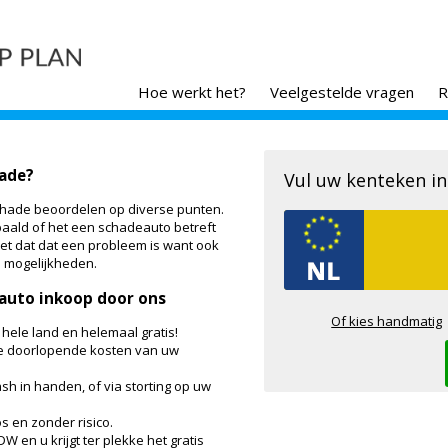
Hoe werkt het?
Veelgestelde vragen
R
hade?
Vul uw kenteken in
chade beoordelen op diverse punten.
paald of het een schadeauto betreft
Niet dat dat een probleem is want ook
e mogelijkheden.
auto inkoop door ons
Of kies handmatig
 hele land en helemaal gratis!
de doorlopende kosten van uw
h in handen, of via storting op uw
s en zonder risico.
DW en u krijgt ter plekke het gratis