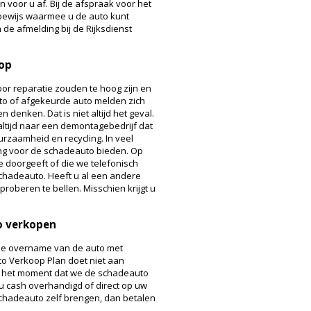
voor u af. Bij de afspraak voor het
sbewijs waarmee u de auto kunt
de afmelding bij de Rijksdienst
oop
oor reparatie zouden te hoog zijn en
to of afgekeurde auto melden zich
denken. Dat is niet altijd het geval.
 altijd naar een demontagebedrijf dat
rzaamheid en recycling. In veel
g voor de schadeauto bieden. Op
 doorgeeft of die we telefonisch
chadeauto. Heeft u al een andere
roberen te bellen. Misschien krijgt u
to verkopen
de overname van de auto met
uto Verkoop Plan doet niet aan
op het moment dat we de schadeauto
u cash overhandigd of direct op uw
 schadeauto zelf brengen, dan betalen