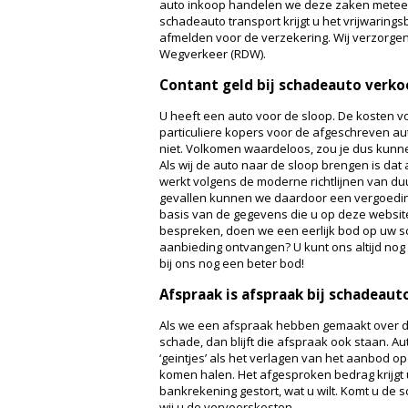
auto inkoop handelen we deze zaken meteen 
schadeauto transport krijgt u het vrijwaring
afmelden voor de verzekering. Wij verzorgen 
Wegverkeer (RDW).
Contant geld bij schadeauto verk
U heeft een auto voor de sloop. De kosten v
particuliere kopers voor de afgeschreven au
niet. Volkomen waardeloos, zou je dus kunnen 
Als wij de auto naar de sloop brengen is dat
werkt volgens de moderne richtlijnen van duu
gevallen kunnen we daardoor een vergoedin
basis van de gegevens die u op deze website
bespreken, doen we een eerlijk bod op uw s
aanbieding ontvangen? U kunt ons altijd nog p
bij ons nog een beter bod!
Afspraak is afspraak bij schadeau
Als we een afspraak hebben gemaakt over 
schade, dan blijft die afspraak ook staan. A
‘geintjes’ als het verlagen van het aanbod 
komen halen. Het afgesproken bedrag krijgt 
bankrekening gestort, wat u wilt. Komt u de
wij u de vervoerskosten.