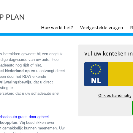
Hoe werkt het?
Veelgestelde vragen
R
Vul uw kenteken in
is betrokken geweest bij een ongeluk.
uidige dagwaarde van uw auto. Hoe
deauto nog rijdt of niet,
heel Nederland op
en u ontvangt direct
 een door het RDW erkende
vrijwaringsbewijs
, dat u direct
sting te
erzekerd dat u uw schadeauto snel,
Of kies handmatig
chadeauto gratis door geheel
rkoopplan
. Wij beschikken over
l en gemakkelijk kunnen meenemen. Uw