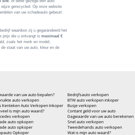
 site
, of beter gezegd een auto
e wijze gerecycled. Op onze website
derdelen van uw schadeauto gebeurt.
edrijf waardoor zij u gegarandeerd het
 prijs die u ontvangt is
maximaal €
ald, zoals het merk en model,
 de staat van uw auto, kleur en de
waarde van uw auto bepalen?
Bedrijfsauto verkopen
ruikte auto verkopen
BTW auto verkopen inkoper
js Kenteken Auto Verkopen Inkoper
Busje verkopen
veel is mijn auto waard?
Contant geld voor uw auto
cedes verkopen
Dagwaarde van uw auto berekenen
ade auto opkopen
Snel auto verkopen
ade auto opkoper
Tweedehands auto verkopen
opauto Opkoper
Wat is mijn auto waard?