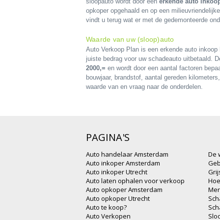
sloopauto wordt door een
erkende auto inkoop
opkoper opgehaald en op een milieuvriendelijk
vindt u terug wat er met de gedemonteerde on
Waarde van uw (sloop)auto
Auto Verkoop Plan is een erkende auto inkoop b
juiste bedrag voor uw schadeauto uitbetaald. De
2000,=
en wordt door een aantal factoren bepa
bouwjaar, brandstof, aantal gereden kilometers,
waarde van en vraag naar de onderdelen.
PAGINA'S
Auto handelaar Amsterdam
De 
Auto inkoper Amsterdam
Geb
Auto inkoper Utrecht
Gri
Auto laten ophalen voor verkoop
Hoe
Auto opkoper Amsterdam
Mer
Auto opkoper Utrecht
Sch
Auto te koop?
Sch
Auto Verkopen
Slo