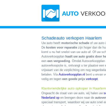
Schadeauto verkopen Haarlem
Uw auto heeft
motorische schade
of uw auto 
De
kosten voor reparatie
zijn hoger dan de h
komt u nu het snelst van uw auto af. Of uw scha
Autoverkoopplan
haalt uw auto gratis door 
een
een vergoeding
. Omdat Autoverkoopplan
autoverkoopsite is, ontvangt u ter plaatse een
vrijwaart van de verplichting om nog wegenbela
betalen. Via
Autoverkoopplan.nl
bent u ervan v
veilig en tegen
een goede prijs
verkoopt
.
Klantvriendelijke auto opkoper in Haarlem
Ongeacht de staat van uw auto, wij halen uw
s
Nederland op
en brengen deze naar de
autove
speciaal transport, waardoor wij uw auto sne