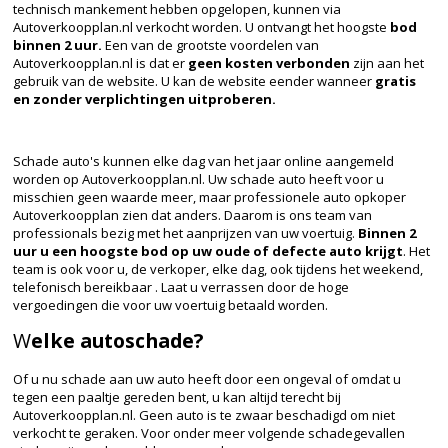
technisch mankement hebben opgelopen, kunnen via
Autoverkoopplan.nl verkocht worden. U ontvangt het hoogste
bod
binnen 2 uur.
Een van de grootste voordelen van
Autoverkoopplan.nl is dat er
geen kosten verbonden
zijn aan het
gebruik van de website. U kan de website eender wanneer
gratis
en zonder verplichtingen uitproberen.
Schade auto's kunnen elke dag van het jaar online aangemeld
worden op Autoverkoopplan.nl. Uw schade auto heeft voor u
misschien geen waarde meer, maar professionele auto opkoper
Autoverkoopplan zien dat anders. Daarom is ons team van
professionals bezig met het aanprijzen van uw voertuig.
Binnen 2
uur u een hoogste bod op uw oude of defecte auto krijgt
. Het
team is ook voor u, de verkoper, elke dag, ook tijdens het weekend,
telefonisch bereikbaar . Laat u verrassen door de hoge
vergoedingen die voor uw voertuig betaald worden.
W
elke autoschade?
Of u nu schade aan uw auto heeft door een ongeval of omdat u
tegen een paaltje gereden bent, u kan altijd terecht bij
Autoverkoopplan.nl. Geen auto is te zwaar beschadigd om niet
verkocht te geraken. Voor onder meer volgende schadegevallen