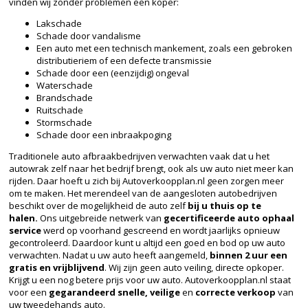
vinden wij zonder problemen een koper:
Lakschade
Schade door vandalisme
Een auto met een technisch mankement, zoals een gebroken
distributieriem of een defecte transmissie
Schade door een (eenzijdig) ongeval
Waterschade
Brandschade
Ruitschade
Stormschade
Schade door een inbraakpoging
Traditionele auto afbraakbedrijven verwachten vaak dat u het
autowrak zelf naar het bedrijf brengt, ook als uw auto niet meer kan
rijden. Daar hoeft u zich bij Autoverkoopplan.nl geen zorgen meer
om te maken. Het merendeel van de aangesloten autobedrijven
beschikt over de mogelijkheid de auto zelf
bij u thuis op te
halen.
Ons uitgebreide netwerk van
gecertificeerde auto ophaal
service
werd op voorhand gescreend en wordt jaarlijks opnieuw
gecontroleerd. Daardoor kunt u altijd een goed en bod op uw auto
verwachten. Nadat u uw auto heeft aangemeld,
binnen 2 uur een
gratis en vrijblijvend
. Wij zijn geen auto veiling, directe opkoper.
Krijgt u een nog betere prijs voor uw auto. Autoverkoopplan.nl staat
voor een
gegarandeerd snelle, veilige
en
correcte verkoop
van
uw tweedehands auto.