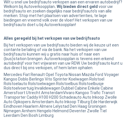
Wilt u snel uw bedrijfsauto verkopen aan een ervaren autobedrijf?
Welkom bij Autoverkoopplan
. Wij bieden direct geld
voor uw
bedrijfsauto en zoeken dagelijks naar bedrijfsauto’s van alle
merken. Stop met het plaatsen van advertenties, te lage
biedingen en vreemd volk over de vloer! Het verkopen van uw
bedrijfsauto doet u bij Autoverkoopplan!
Alles geregeld bij het verkopen van uw bedrijfsauto
Bij het verkopen van uw bedrijfsauto bieden wij de keuze uit een
contante betaling of via de bank. Na het verkopen van uw
bedrijfsauto kunnen wij u gratis naar huis of naar een
(bus)station brengen. Autoverkoopplan is tevens een erkend
autobedrijf voor het vrijwaren van uw RDW. Uw bedrijfsauto kunt u
dus direct bij ons verkopen, of hem laten ophalen.
Mercedes Fiat Renault Opel Toyota Nissan Mazda Ford Voyager
Kangoo Doblo Berlingo Vito Sprinter Koelwagen Rolstoel
Rolstoelauto Rolstoelwagen Rolstoelbus Rolstoelbusje
Rolstoelvoertuig Invalidewagen Dubbel Cabine Enkele Cabine
Amersfoort Utrecht AmsterdamVivaro Kangoo Trafic Transit
Transporter Caddy H100 H200 Schadeauto Auto Inkoop Zwolle
Auto Opkopers Amsterdam Auto Inkoop Tilburg Ede Harderwijk
Eindhoven Haarlem Almere Lelystad Den Haag Groningen
Nijmegen Arnhem Hengelo Helmond Deventer Zwolle Tiel
Leerdam Den Bosh Limburg