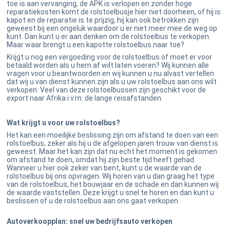
toe is aan vervanging, de APK is verlopen en zonder hoge
reparatiekosten komt de rolstoelbusje hier niet doorheen, of hij is
kapot en de reparatie is te prijzig, hij kan ook betrokken zijn
geweest bij een ongeluk waardoor u er niet meer mee de weg op
kunt. Dan kunt u er aan denken om de rolstoelbus te verkopen.
Maar waar brengt u een kapotte rolstoelbus naar toe?
Krijgt u nog een vergoeding voor de rolstoelbus of moet er voor
betaald worden als u hem af wilt laten voeren? Wij kunnen alle
vragen voor u beantwoorden en wij kunnen u nu alvast vertellen
dat wij u van dienst kunnen zijn als u uw rolstoelbus aan ons wilt
verkopen. Veel van deze rolstoelbussen zijn geschikt voor de
export naar Afrika i.v.m. de lange reisafstanden.
Wat krijgt u voor uw rolstoelbus?
Het kan een moeilijke beslissing zijn om afstand te doen van een
rolstoelbus, zeker als hij u de afgelopen jaren trouw van dienst is
geweest. Maar het kan zijn dat nu echt het moment is gekomen
om afstand te doen, omdat hij zijn beste tijd heeft gehad.
Wanneer u hier ook zeker van bent, kunt u de waarde van de
rolstoelbus bij ons opvragen. Wij horen van u dan graag het type
van de rolstoelbus, het bouwjaar en de schade en dan kunnen wij
de waarde vaststellen. Deze krijgt u snel te horen en dan kunt u
beslissen of u de rolstoelbus aan ons gaat verkopen.
Autoverkoopplan: snel uw bedrijfsauto verkopen