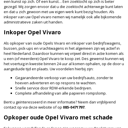
een kunst op zich. Of een kunst… Een zoektocht op zich is beter
gezegd. Wij zorgen ervoor dat u die zoektocht achterwege kunt laten
en dat u zich gewoon met uw eigen werk kunt bezig houden. Als
inkoper van uw Opel vivaro nemen wij namelijk ook alle bijkomende
administratieve zaken uit handen.
Inkoper Opel Vivaro
Als opkoper van oude Opels Vivaro en inkoper van bedrijfswagens,
bussen, pick-ups en vrachtwagens in het algemeen zijn wij actief in
heel Nederland. Daardoor kunnen wij vrijwel direct in actie komen als
u een (of meerdere) Opel Vivaro te koop zet. Des gewenst kunnen wij
het voertuig in kwestie binnen 24 uur al komen ophalen, op de door u
aangeduide tijd en plaats. Uw voordelen hierbij zijn:
Gegarandeerde verkoop van uw bedrijfsauto, zonder te
hoeven adverteren en op respons te wachten.
Snelle service door RDW-erkende bedrijven.
Complete afhandeling van alle papieren rompslomp.
Bent u geïnteresseerd in meer informatie? Neem dan vrijblijvend
contact op via deze website of op
085-0471797.
Opkoper oude Opel Vivaro met schade