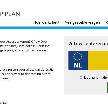
Hoe werkt het?
Veelgestelde vragen
R
pel Astra verkopen? Of uw Opel
Vul uw kenteken in
e aan het juiste adres! Hier kunt u
te prijs, en u krijgt van ons de
l en zorgen voor alles, van de gratis
huis. Laat uw auto daarom nu direct
Of kies handmatig
ct van:
elgië