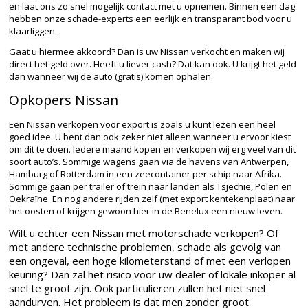
en laat ons zo snel mogelijk contact met u opnemen. Binnen een dag
hebben onze schade-experts een eerlijk en transparant bod voor u
klaarliggen.
Gaat u hiermee akkoord? Dan is uw Nissan verkocht en maken wij
direct het geld over. Heeft u liever cash? Dat kan ook. U krijgt het geld
dan wanneer wij de auto (gratis) komen ophalen.
Opkopers Nissan
Een Nissan verkopen voor export is zoals u kunt lezen een heel
goed idee. U bent dan ook zeker niet alleen wanneer u ervoor kiest
om dit te doen. Iedere maand kopen en verkopen wij erg veel van dit
soort auto’s. Sommige wagens gaan via de havens van Antwerpen,
Hamburg of Rotterdam in een zeecontainer per schip naar Afrika.
Sommige gaan per trailer of trein naar landen als Tsjechië, Polen en
Oekraïne. En nog andere rijden zelf (met export kentekenplaat) naar
het oosten of krijgen gewoon hier in de Benelux een nieuw leven.
Wilt u echter een Nissan met motorschade verkopen? Of
met andere technische problemen, schade als gevolg van
een ongeval, een hoge kilometerstand of met een verlopen
keuring? Dan zal het risico voor uw dealer of lokale inkoper al
snel te groot zijn. Ook particulieren zullen het niet snel
aandurven. Het probleem is dat men zonder groot