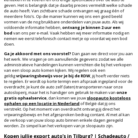
geven. Het is belangrijk dat je daarbij precies vermeldt welke schade
de auto heeft. Van zichtbare schade ontvangen wij graag één of
meerdere foto’s. Op die manier kunnen wij ons een goed beeld
vormen van de nog bruikbare onderdelen van jouw auto. Als wij
voldoende informatie hebben,
ontvang je binnen 2 uur een
bod
van ons per e-mail. Vaak hebben wij meer informatie nodig en
nemen we eerst telefonisch contact met je op voordat wij een bod
doen.
Ga je akkoord met ons voorstel?
Dan gaan we direct voor jou aan
het werk. We vragen je om aanvullende gegevens zodat we alle
administratieve handelingen kunnen verrichten die bij het verkopen
van een sloop auto komen kijken. Wij regelen ook een
geldig
vrijwaringsbewijs voor je bij de RDW
, jij hoeft verder niets
te regelen. Er wordt op korte termijn een afspraak ingepland voor de
overdracht. Je kunt de auto zelf (laten) transporteren naar onze
autosloperij, maar het is handiger om gebruik te maken van
onze
gratis
ophaalservice
, dan komen we jouw
sloopauto kosteloos
ophalen op een locatie in Nederland
of België dat jij ons
verstrekt. Op het moment van overdracht ontvang jij direct het
vrijwaringsbewijs en het afgesproken bedrag contant. Al met al kan
de verkoop van jouw sloop auto binnen enkele dagen geregeld
worden. Zo simpel kan het verkopen van je sloopauto zijn.
Kopen jullie export auto’s in Tilburg? | Schadeauto /