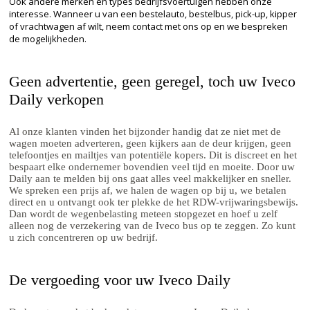
Ook andere merken en types bedrijfsvoertuigen hebben onze
interesse. Wanneer u van een bestelauto, bestelbus, pick-up, kipper
of vrachtwagen af wilt, neem contact met ons op en we bespreken
de mogelijkheden.
Geen advertentie, geen geregel, toch uw Iveco
Daily verkopen
Al onze klanten vinden het bijzonder handig dat ze niet met de
wagen moeten adverteren, geen kijkers aan de deur krijgen, geen
telefoontjes en mailtjes van potentiële kopers. Dit is discreet en het
bespaart elke ondernemer bovendien veel tijd en moeite. Door uw
Daily aan te melden bij ons gaat alles veel makkelijker en sneller.
We spreken een prijs af, we halen de wagen op bij u, we betalen
direct en u ontvangt ook ter plekke de het RDW-vrijwaringsbewijs.
Dan wordt de wegenbelasting meteen stopgezet en hoef u zelf
alleen nog de verzekering van de Iveco bus op te zeggen. Zo kunt
u zich concentreren op uw bedrijf.
De vergoeding voor uw Iveco Daily