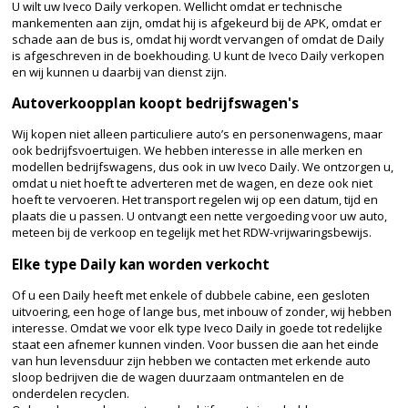
U wilt uw Iveco Daily verkopen. Wellicht omdat er technische
mankementen aan zijn, omdat hij is afgekeurd bij de APK, omdat er
schade aan de bus is, omdat hij wordt vervangen of omdat de Daily
is afgeschreven in de boekhouding. U kunt de Iveco Daily verkopen
en wij kunnen u daarbij van dienst zijn.
Autoverkoopplan koopt bedrijfswagen's
Wij kopen niet alleen particuliere auto’s en personenwagens, maar
ook bedrijfsvoertuigen. We hebben interesse in alle merken en
modellen bedrijfswagens, dus ook in uw Iveco Daily. We ontzorgen u,
omdat u niet hoeft te adverteren met de wagen, en deze ook niet
hoeft te vervoeren. Het transport regelen wij op een datum, tijd en
plaats die u passen. U ontvangt een nette vergoeding voor uw auto,
meteen bij de verkoop en tegelijk met het RDW-vrijwaringsbewijs.
Elke type Daily kan worden verkocht
Of u een Daily heeft met enkele of dubbele cabine, een gesloten
uitvoering, een hoge of lange bus, met inbouw of zonder, wij hebben
interesse. Omdat we voor elk type Iveco Daily in goede tot redelijke
staat een afnemer kunnen vinden. Voor bussen die aan het einde
van hun levensduur zijn hebben we contacten met erkende auto
sloop bedrijven die de wagen duurzaam ontmantelen en de
onderdelen recyclen.