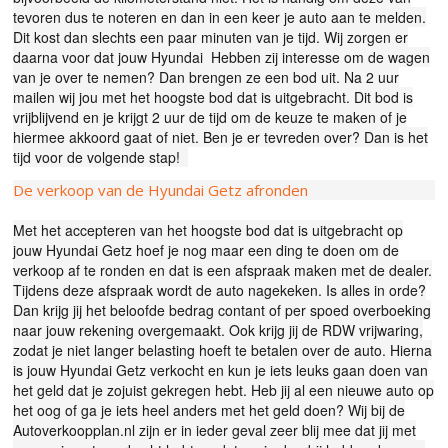
tevoren dus te noteren en dan in een keer je auto aan te melden.
Dit kost dan slechts een paar minuten van je tijd. Wij zorgen er
daarna voor dat jouw Hyundai
Hebben zij interesse om de wagen
van je over te nemen? Dan brengen ze een bod uit. Na 2 uur
mailen wij jou met het hoogste bod dat is uitgebracht. Dit bod is
vrijblijvend en je krijgt 2 uur de tijd om de keuze te maken of je
hiermee akkoord gaat of niet. Ben je er tevreden over? Dan is het
tijd voor de volgende stap!
De verkoop van de Hyundai Getz afronden
Met het accepteren van het hoogste bod dat is uitgebracht op
jouw Hyundai Getz hoef je nog maar een ding te doen om de
verkoop af te ronden en dat is een afspraak maken met de dealer.
Tijdens deze afspraak wordt de auto nagekeken. Is alles in orde?
Dan krijg jij het beloofde bedrag contant of per spoed overboeking
naar jouw rekening overgemaakt. Ook krijg jij de RDW vrijwaring,
zodat je niet langer belasting hoeft te betalen over de auto. Hierna
is jouw Hyundai Getz verkocht en kun je iets leuks gaan doen van
het geld dat je zojuist gekregen hebt. Heb jij al een nieuwe auto op
het oog of ga je iets heel anders met het geld doen? Wij bij de
Autoverkoopplan.nl zijn er in ieder geval zeer blij mee dat jij met