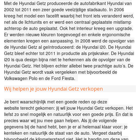
Met de Hyundai Getz produceerde de autofabrikant Hyundai van
2002 tot 2011 een zeer goede veelzijdige stadsauto. In 2006
kreeg het model een facelift waarbij het front iets veranderd werd,
net als de lichtunits en er werd een centraal geplaatste mistlamp
achterop de auto geplaatst. Ook het interieur kreeg een upgrade.
Er werden nieuwe kleuren toegevoegd en enkele ergonomische
elementen kregen een aanpassing. In 2008 werd de opvolger van
de Hyundai Getz al geïntroduceerd: de Hyundai i20. De Hyundai
Getz bleef echter tot 2011 in productie als prijskraker. De Hyundai
i20 is qua design bijna niet te herkennen als de opvolger van de
Hyundai Getz. Het blijven echter allebei twee prachtige auto’s. De
Hyundai Getz wordt vaak vergeleken met bijvoorbeeld de
Volkswagen Polo
en de Ford Fiesta.
Wij helpen je jouw Hyundai Getz verkopen
Je bent waarschijnlijk met een goede reden op deze
website
terecht gekomen: jij wil jouw Hyundai Getz verkopen. Het
liefst zo snel mogelijk en natuurlijk voor een goede prijs. En dat is
precies waar wij jou mee gaan helpen. Als jij de volgende
gegevens bij de hand hebt, ben je er al helemaal klaar voor: je
kenteken en natuurlijk de staat van de auto. Vergeet daarbij
bijvoorbeeld de kilometerstand niet. Het is handig om deze van