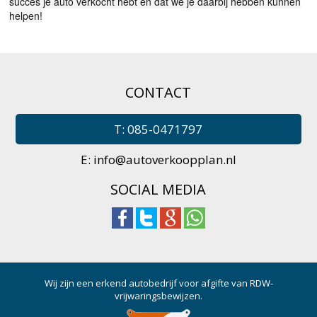
succes je auto verkocht hebt en dat we je daarbij hebben kunnen
helpen!
CONTACT
T: 085-0471797
E:
info@autoverkoopplan.nl
SOCIAL MEDIA
Wij zijn een erkend autobedrijf voor afgifte van RDW-
vrijwaringsbewijzen.