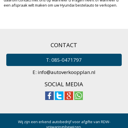
daarom contact met ons op wanneer u vragen heeft of wanneer u
een afspraak wilt maken om uw Hyundai bestelauto te verkopen.
CONTACT
T: 085-0471797
E:
info@autoverkoopplan.nl
SOCIAL MEDIA
Wij zijn een erkend autobedrijf voor afgifte van RDW-
vrijwaringsbewijzen.