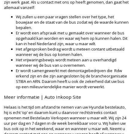
zijn werk gaat. Als u contact met ons op heeft genomen, dan gaat het
allemaal vanzelf:
Wij zullen u een paar vragen stellen over het type, het
bouwjaar en de staat van de bus zodat wij de waarde kunnen
bepalen.
Er wordt een afspraak met u gemaakt over wanneer de bus
opgehaald kan worden en waar wij hem op kunnen halen. Dit
kan in heel Nederland zijn, waar u maar wilt.
Het afgesproken bedrag wordt u meteen contant uitbetaald
wanneer wij de bus op komen halen.
Het vrijwaringsbewijs wordt meteen aan u overhandigd
wanneer wij de bus van u overnemen.
Er wordt samengewerkt met demontagebedrijven die Rdw
erkend zijn en die zijn aangesloten bij de brancheorganisatie
STIBA en ARN. Daarom heeft u ook de zekerheid dat uw bus
op een milieuvriendelijke manier wordt verwerkt.
Meer informatie | Auto Inkoop Site
Helaas is het tijd om afstand te nemen van uw Hyundai bestelauto,
hij is echt ‘op’ en daarom kunt u daarvoor rechtstreeks contact
opnemen met Bestelauto Verkopen wanneer u maar wilt. Wij zijn 24
uur per dag en 7 dagen in de week bereikbaar voor u. Wij halen uw
bus ook op in het weekend, waar en wanneer u maar wilt. Neemt u