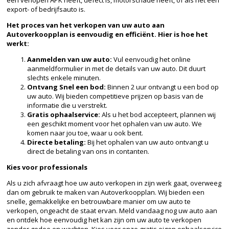
export- of bedrijfsauto is.
Het proces van het verkopen van uw auto aan
Autoverkoopplan is eenvoudig en efficiënt. Hier is hoe het
werkt:
Aanmelden van uw auto:
Vul eenvoudig het online
aanmeldformulier in met de details van uw auto. Dit duurt
slechts enkele minuten.
Ontvang Snel een bod:
Binnen 2 uur ontvangt u een bod op
uw auto. Wij bieden competitieve prijzen op basis van de
informatie die u verstrekt.
Gratis ophaalservice:
Als u het bod accepteert, plannen wij
een geschikt moment voor het ophalen van uw auto. We
komen naar jou toe, waar u ook bent.
Directe betaling:
Bij het ophalen van uw auto ontvangt u
direct de betaling van ons in contanten.
Kies voor professionals
Als u zich afvraagt hoe uw auto verkopen in zijn werk gaat, overweeg
dan om gebruik te maken van Autoverkoopplan. Wij bieden een
snelle, gemakkelijke en betrouwbare manier om uw auto te
verkopen, ongeacht de staat ervan. Meld vandaag nog uw auto aan
en ontdek hoe eenvoudig het kan zijn om uw auto te verkopen
zonder gedoe en wachten. Kies voor onze gratis eigen ophaalservice