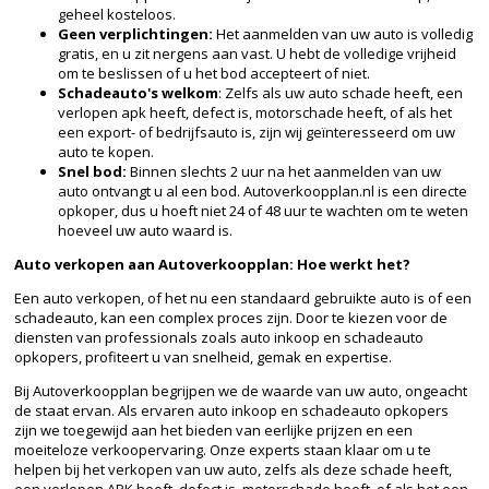
geheel kosteloos.
Geen verplichtingen:
Het aanmelden van uw auto is volledig
gratis, en u zit nergens aan vast. U hebt de volledige vrijheid
om te beslissen of u het bod accepteert of niet.
Schadeauto's welkom
: Zelfs als uw auto schade heeft, een
verlopen apk heeft, defect is, motorschade heeft, of als het
een export- of bedrijfsauto is, zijn wij geïnteresseerd om uw
auto te kopen.
Snel bod:
Binnen slechts 2 uur na het aanmelden van uw
auto ontvangt u al een bod. Autoverkoopplan.nl is een directe
opkoper, dus u hoeft niet 24 of 48 uur te wachten om te weten
hoeveel uw auto waard is.
Auto verkopen aan Autoverkoopplan: Hoe werkt het?
Een auto verkopen, of het nu een standaard gebruikte auto is of een
schadeauto, kan een complex proces zijn. Door te kiezen voor de
diensten van professionals zoals auto inkoop en schadeauto
opkopers, profiteert u van snelheid, gemak en expertise.
Bij Autoverkoopplan begrijpen we de waarde van uw auto, ongeacht
de staat ervan. Als ervaren auto inkoop en schadeauto opkopers
zijn we toegewijd aan het bieden van eerlijke prijzen en een
moeiteloze verkoopervaring. Onze experts staan klaar om u te
helpen bij het verkopen van uw auto, zelfs als deze schade heeft,
een verlopen APK heeft, defect is, motorschade heeft, of als het een