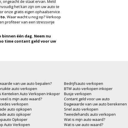
 ongeacht de staat ervan. Meld
oudig het kan zijn om uw auto te
r onze gratis eigen ophaalservice
to.
Waar wacht u nog op? Verkoop
 profiteer van een stressvrije
o binnen één dag.
Neem nu
no time contant geld voor uw
waarde van uw auto bepalen?
Bedrijfsauto verkopen
ruikte auto verkopen
BTW auto verkopen inkoper
js Kenteken Auto Verkopen Inkoper
Busje verkopen
veel is mijn auto waard?
Contant geld voor uw auto
cedes verkopen
Dagwaarde van uw auto berekenen
ade auto opkopen
Snel auto verkopen
ade auto opkoper
Tweedehands auto verkopen
opauto Opkoper
Wat is mijn auto waard?
op Auto Verkopen
Wat is uw auto waard?