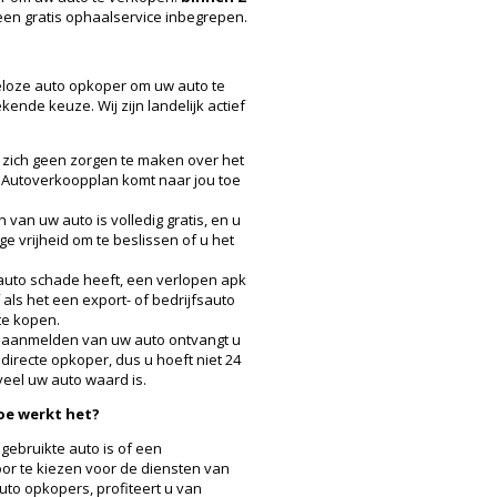
 een gratis ophaalservice inbegrepen.
eloze auto opkoper om uw auto te
ende keuze. Wij zijn landelijk actief
 zich geen zorgen te maken over het
 Autoverkoopplan komt naar jou toe
van uw auto is volledig gratis, en u
ge vrijheid om te beslissen of u het
w auto schade heeft, een verlopen apk
 als het een export- of bedrijfsauto
 te kopen.
t aanmelden van uw auto ontvangt u
directe opkoper, dus u hoeft niet 24
eel uw auto waard is.
oe werkt het?
gebruikte auto is of een
or te kiezen voor de diensten van
to opkopers, profiteert u van