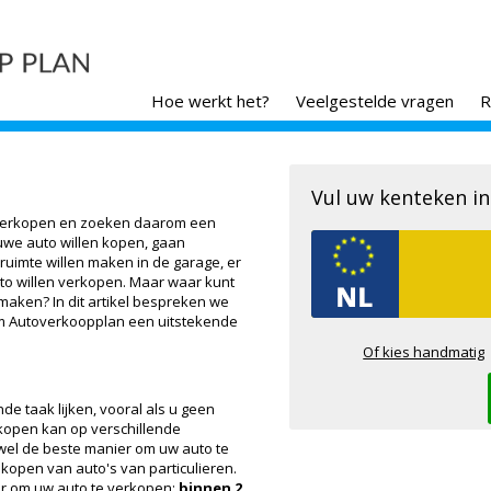
Hoe werkt het?
Veelgestelde vragen
R
Vul uw kenteken in
 verkopen en zoeken daarom een
uwe auto willen kopen, gaan
uimte willen maken in de garage, er
o willen verkopen. Maar waar kunt
 maken? In dit artikel bespreken we
om Autoverkoopplan een uitstekende
Of kies handmatig
e taak lijken, vooral als u geen
kopen kan op verschillende
wel de beste manier om uw auto te
 kopen van auto's van particulieren.
er om uw auto te verkopen:
binnen 2