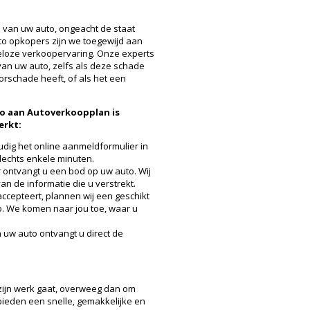
 van uw auto, ongeacht de staat
to opkopers zijn we toegewijd aan
teloze verkoopervaring. Onze experts
van uw auto, zelfs als deze schade
orschade heeft, of als het een
to aan Autoverkoopplan is
erkt:
dig het online aanmeldformulier in
slechts enkele minuten.
 ontvangt u een bod op uw auto. Wij
an de informatie die u verstrekt.
accepteert, plannen wij een geschikt
. We komen naar jou toe, waar u
 uw auto ontvangt u direct de
 zijn werk gaat, overweeg dan om
bieden een snelle, gemakkelijke en