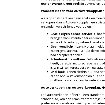
uur ontvangt u een bod
! En bovendien is
Waarom kiezen voor Autoverkoopplan?
Als u op zoek bent naar een snelle en moeit
verkopen, dan is Autoverkoopplan een uitstek
en bieden verschillende voordelen:
Gratis eigen ophaalservice:
U hoeft
brengen van uw auto naar een koper.
en haalt de auto op, geheel kosteloos.
Geen verplichtingen:
Het aanmelden 
zit nergens aan vast. U hebt de volledi
bod accepteert of niet.
Schadeauto's welkom
: Zelfs als u
heeft, defect is, motorschade heeft, of
is, zijn wij geïnteresseerd om uw auto
Snel bod:
Binnen slechts 2 uur na he
al een bod. Autoverkoopplan.nl is een 
of 48 uur te wachten om te weten hoev
Auto verkopen aan Autoverkoopplan: H
Een auto verkopen, of het nu een standaard 
schadeauto, kan een complex proces zijn. Do
professionals zoals auto inkoop en schadeau