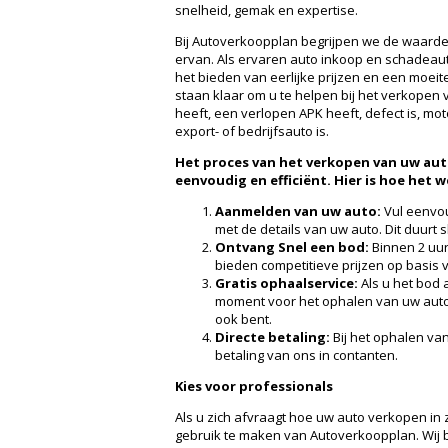
snelheid, gemak en expertise.
Bij Autoverkoopplan begrijpen we de waarde
ervan. Als ervaren auto inkoop en schadeau
het bieden van eerlijke prijzen en een moei
staan klaar om u te helpen bij het verkopen 
heeft, een verlopen APK heeft, defect is, mot
export- of bedrijfsauto is.
Het proces van het verkopen van uw au
eenvoudig en efficiënt. Hier is hoe het w
Aanmelden van uw auto:
Vul eenvou
met de details van uw auto. Dit duurt 
Ontvang Snel een bod:
Binnen 2 uur
bieden competitieve prijzen op basis v
Gratis ophaalservice:
Als u het bod 
moment voor het ophalen van uw auto
ook bent.
Directe betaling:
Bij het ophalen van
betaling van ons in contanten.
Kies voor professionals
Als u zich afvraagt hoe uw auto verkopen in
gebruik te maken van Autoverkoopplan. Wij 