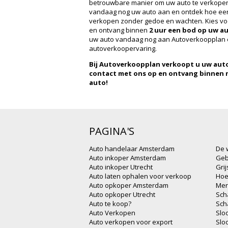
betrouwbare manier om uw auto te verkopen,
vandaag nog uw auto aan en ontdek hoe eenv
verkopen zonder gedoe en wachten. Kies voo
en ontvang binnen
2 uur een bod op uw au
uw auto vandaag nog aan Autoverkoopplan en
autoverkoopervaring.
Bij Autoverkoopplan verkoopt u uw aut
contact met ons op en ontvang binnen 
auto!
PAGINA'S
Auto handelaar Amsterdam
De 
Auto inkoper Amsterdam
Geb
Auto inkoper Utrecht
Gri
Auto laten ophalen voor verkoop
Hoe
Auto opkoper Amsterdam
Mer
Auto opkoper Utrecht
Sch
Auto te koop?
Sch
Auto Verkopen
Slo
Auto verkopen voor export
Slo