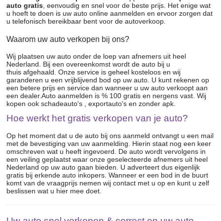
auto gratis
, eenvoudig en snel voor de beste prijs. Het enige wat
u hoeft te doen is uw auto online aanmelden en ervoor zorgen dat
u telefonisch bereikbaar bent voor de autoverkoop.
Waarom uw auto verkopen bij ons?
Wij plaatsen uw auto onder de loep van afnemers uit heel
Nederland. Bij een overeenkomst wordt de auto bij u
thuis afgehaald. Onze service is geheel kosteloos en wij
garanderen u een vrijblijvend bod op uw auto. U kunt rekenen op
een betere prijs en service dan wanneer u uw auto verkoopt aan
een dealer.Auto aanmelden is % 100 gratis en nergens vast. Wij
kopen ook schadeauto's , exportauto's en zonder apk.
Hoe werkt het gratis verkopen van je auto?
Op het moment dat u de auto bij ons aanmeld ontvangt u een mail
met de bevestiging van uw aanmelding. Hierin staat nog een keer
omschreven wat u heeft ingevoerd. De auto wordt vervolgens in
een veiling geplaatst waar onze geselecteerde afnemers uit heel
Nederland op uw auto gaan bieden. U adverteert dus eigenlijk
gratis bij erkende auto inkopers. Wanneer er een bod in de buurt
komt van de vraagprijs nemen wij contact met u op en kunt u zelf
beslissen wat u hier mee doet.
Uw auto snel verkopen & correct en uw auto