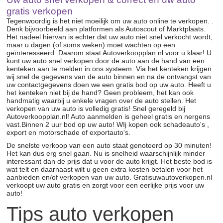
gratis verkopen
Tegenwoordig is het niet moeilijk om uw auto online te verkopen. .
Denk bijvoorbeeld aan platformen als Autoscout of Marktplaats.
Het nadeel hiervan is echter dat uw auto niet snel verkocht wordt,
maar u dagen (of soms weken) moet wachten op een
geïnteresseerd. Daarom staat Autoverkoopplan.nl voor u klaar! U
kunt uw auto snel verkopen door de auto aan de hand van een
kenteken aan te melden in ons systeem. Via het kenteken krijgen
wij snel de gegevens van de auto binnen en na de ontvangst van
uw contactgegevens doen we een gratis bod op uw auto. Heeft u
het kenteken niet bij de hand? Geen probleem, het kan ook
handmatig waarbij u enkele vragen over de auto stellen. Het
verkopen van uw auto is volledig gratis! Snel geregeld bij
Autoverkoopplan.nl! Auto aanmelden is geheel gratis en nergens
vast.Binnen 2 uur bod op uw auto! WIj kopen ook schadeauto's ,
export en motorschade of exportauto's.
De snelste verkoop van een auto staat genoteerd op 30 minuten!
Het kan dus erg snel gaan. Nu is snelheid waarschijnlijk minder
interessant dan de prijs dat u voor de auto krijgt. Het beste bod is
wat telt en daarnaast wilt u geen extra kosten betalen voor het
aanbieden en/of verkopen van uw auto. Gratisuwautoverkopen.nl
verkoopt uw auto gratis en zorgt voor een eerlijke prijs voor uw
auto!
Tips auto verkopen