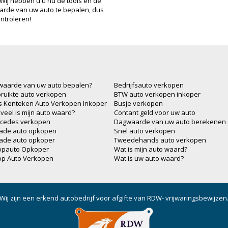
 Wij hebben u u nu de tools en de
arde van uw auto te bepalen, dus
ntroleren!
waarde van uw auto bepalen?
Bedrijfsauto verkopen
ruikte auto verkopen
BTW auto verkopen inkoper
js Kenteken Auto Verkopen Inkoper
Busje verkopen
veel is mijn auto waard?
Contant geld voor uw auto
cedes verkopen
Dagwaarde van uw auto berekenen
ade auto opkopen
Snel auto verkopen
ade auto opkoper
Tweedehands auto verkopen
opauto Opkoper
Wat is mijn auto waard?
op Auto Verkopen
Wat is uw auto waard?
Wij zijn een erkend autobedrijf voor afgifte van RDW- vrijwaringsbewijzen