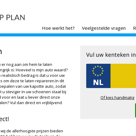
Hoe werkt het?
Veelgestelde vragen
R
n
Vul uw kenteken in
 u er nog aan om hem te laten
grijk is: Hoeveel is mijn auto waard?
 realistisch bedrag is dat u voor uw
s om deze te laten repareren.In dit
t bepalen van uw kapotte auto, zodat
 u steviger in uw schoenen staat bij
 voor en laat u liever direct onze
Of kies handmatig
n? Vul dan direct en vrijblijvend
ect!
 wij de allerhoogste prijzen bieden