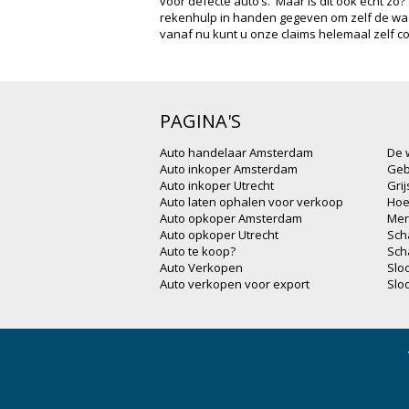
voor defecte auto’s. Maar is dit ook echt zo?
rekenhulp in handen gegeven om zelf de wa
vanaf nu kunt u onze claims helemaal zelf co
PAGINA'S
Auto handelaar Amsterdam
De 
Auto inkoper Amsterdam
Geb
Auto inkoper Utrecht
Gri
Auto laten ophalen voor verkoop
Hoe
Auto opkoper Amsterdam
Mer
Auto opkoper Utrecht
Sch
Auto te koop?
Sch
Auto Verkopen
Slo
Auto verkopen voor export
Slo