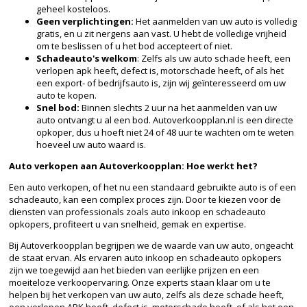
geheel kosteloos.
Geen verplichtingen:
Het aanmelden van uw auto is volledig
gratis, en u zit nergens aan vast. U hebt de volledige vrijheid
om te beslissen of u het bod accepteert of niet.
Schadeauto's welkom
: Zelfs als uw auto schade heeft, een
verlopen apk heeft, defect is, motorschade heeft, of als het
een export- of bedrijfsauto is, zijn wij geïnteresseerd om uw
auto te kopen.
Snel bod:
Binnen slechts 2 uur na het aanmelden van uw
auto ontvangt u al een bod. Autoverkoopplan.nl is een directe
opkoper, dus u hoeft niet 24 of 48 uur te wachten om te weten
hoeveel uw auto waard is.
Auto verkopen aan Autoverkoopplan: Hoe werkt het?
Een auto verkopen, of het nu een standaard gebruikte auto is of een
schadeauto, kan een complex proces zijn. Door te kiezen voor de
diensten van professionals zoals auto inkoop en schadeauto
opkopers, profiteert u van snelheid, gemak en expertise.
Bij Autoverkoopplan begrijpen we de waarde van uw auto, ongeacht
de staat ervan. Als ervaren auto inkoop en schadeauto opkopers
zijn we toegewijd aan het bieden van eerlijke prijzen en een
moeiteloze verkoopervaring. Onze experts staan klaar om u te
helpen bij het verkopen van uw auto, zelfs als deze schade heeft,
een verlopen APK heeft, defect is, motorschade heeft, of als het een