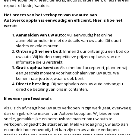
export- of bedrijfsauto is.
Het proces van het verkopen van uw auto aan
Autoverkoopplan is eenvoudig en efficiënt. Hier is hoe het
werkt:
Aanmelden van uw auto:
Vul eenvoudig het online
aanmeldformulier in met de details van uw auto. Dit duurt
slechts enkele minuten.
Ontvang Snel een bod:
Binnen 2 uur ontvangt u een bod op
uw auto. Wij bieden competitieve prijzen op basis van de
informatie die u verstrekt.
Gratis ophaalservice:
Als u het bod accepteert, plannen wij
een geschikt moment voor het ophalen van uw auto. We
komen naar jou toe, waar u ook bent.
Directe betaling:
Bij het ophalen van uw auto ontvangt u
direct de betaling van ons in contanten.
Kies voor professionals
Als u zich afvraagt hoe uw auto verkopen in zijn werk gaat, overweeg
dan om gebruik te maken van Autoverkoopplan. Wij bieden een
snelle, gemakkelijke en betrouwbare manier om uw auto te
verkopen, ongeacht de staat ervan. Meld vandaag nog uw auto aan
en ontdek hoe eenvoudig het kan zijn om uw auto te verkopen
zonder gedoe en wachten. Kies voor onze gratis eigen ophaalservice