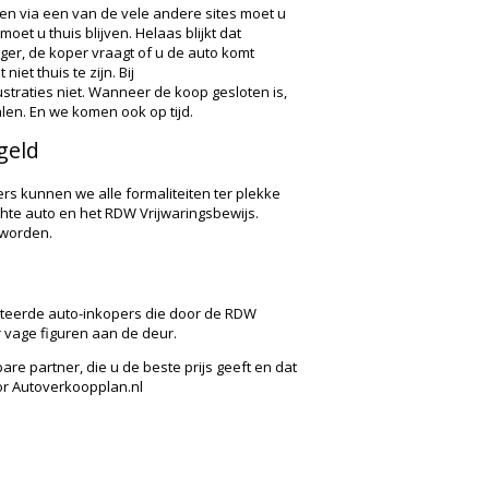
en via een van de vele andere sites moet u
et u thuis blijven. Helaas blijkt dat
ger, de koper vraagt of u de auto komt
et thuis te zijn. Bij
ustraties niet. Wanneer de koop gesloten is,
en. En we komen ook op tijd.
geld
s kunnen we alle formaliteiten ter plekke
ochte auto en het RDW Vrijwaringsbewijs.
 worden.
cteerde auto-inkopers die door de RDW
or vage figuren aan de deur.
e partner, die u de beste prijs geeft en dat
or Autoverkoopplan.nl