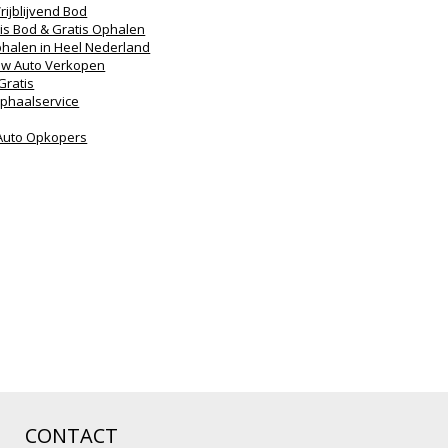
rijblijvend Bod
is Bod & Gratis Ophalen
phalen in Heel Nederland
 Uw Auto Verkopen
Gratis
Ophaalservice
 Auto Opkopers
CONTACT