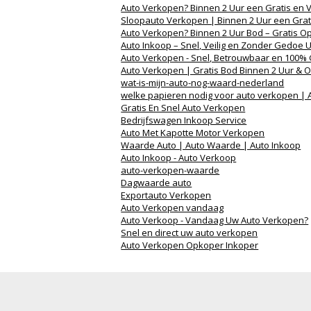
Auto Verkopen? Binnen 2 Uur een Gratis en V
Sloopauto Verkopen | Binnen 2 Uur een Grat
Auto Verkopen? Binnen 2 Uur Bod – Gratis O
Auto Inkoop – Snel, Veilig en Zonder Gedoe
Auto Verkopen - Snel, Betrouwbaar en 100% 
Auto Verkopen | Gratis Bod Binnen 2 Uur & 
wat-is-mijn-auto-nog-waard-nederland
welke papieren nodig voor auto verkopen |
Gratis En Snel Auto Verkopen
Bedrijfswagen Inkoop Service
Auto Met Kapotte Motor Verkopen
Waarde Auto | Auto Waarde | Auto Inkoop
Auto Inkoop - Auto Verkoop
auto-verkopen-waarde
Dagwaarde auto
Exportauto Verkopen
Auto Verkopen vandaag
Auto Verkoop - Vandaag Uw Auto Verkopen?
Snel en direct uw auto verkopen
Auto Verkopen Opkoper Inkoper