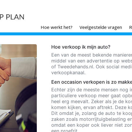
Hoe werkt het?
Veelgestelde vragen
R
Hoe verkoop ik mijn auto?
Een van de meest bekende manieren
middel van een advertentie op webs
of Tweedehands.nl. Ook social medi
verkoopkanaal.
Een occasion verkopen is zo makkel
Echter zijn de meeste mensen nog in
particuliere verkoop meer gaat opbre
heel erg meevalt. Zeker als je de kos
komen kijken, ervan aftrekt. Deze k
Dit omdat je, zolang de auto te koop
zaken zoals motorrijtuigbelasting en
omdat een koper ook liever niet zon
een proefrit.