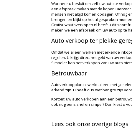
Wanneer u besluit om zelf uw auto te verkop
een afspraak maken met de koper. Hiervoor mo
mensen niet altijd komen opdagen. Of nog er
brengen en blijkt op het afgesproken moment ni
Gratisuwautoverkopen.nl heeft u dit soort fr
maken we een afspraak om uw auto op te hal
Auto verkoop ter plekke gere
Omdat we alleen werken met erkende inkoper
regelen. U krijgt direct het geld van uw verk
Simpeler kan het verkopen van uw auto niet
Betrouwbaar
Autoverkoopplan.nl werkt alleen met gesele
erkend zijn. U hoeft dus niet bang te zijn vo
Kortom: uw auto verkopen aan een betrouwbar
ook nog eens snel en simpel? Dan kiest u vo
Lees ook onze overige blogs