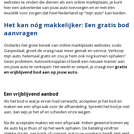
websites te vinden die dienen als een online marktplaats, je kunt
hier een advertentie van jouw auto toevoegen en er met één
muisklik voor zorgen dat heel Nederland op “mijn auto” kan bieden.
Het kan nóg makkelijker: Een gratis bod
aanvragen
Ondanks het grote bereik van online marktplaats websites zoals
Gaspedaal, groeit de vraag naar meer gemak en service. Verkoop
mijn auto, helemaal gratis en zou je hem ook nog kunnen ophalen?
Geen probleem. Autoverkoopplan.nl biedt een nieuwe manier aan
om jouw auto te verkopen. Het werkt er simpel, je vraagt een
gratis
en vrijblijvend bod aan op jouw auto.
Een vrijblijvend aanbod
Als het bod is wat je ervan had verwacht, accepteer je het bod en
maken we een afspraak voor de afhandeling. Spreekt het bod je niet
aan, dan wijs je het af en scheiden onze wegen.
Na de acceptatie maken we een afspraak. Indien gewenst komen wij
de auto bij je thuis of op het werk ophalen. De betaling vindt ter
plekke plaats, per bank of contant, wat jouw voorkeur heeft. Het geld