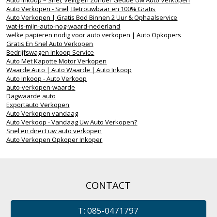
Auto Inkoop – Snel, Veilig en Zonder Gedoe Uw Auto Verkopen
Auto Verkopen - Snel, Betrouwbaar en 100% Gratis
Auto Verkopen | Gratis Bod Binnen 2 Uur & Ophaalservice
wat-is-mijn-auto-nog-waard-nederland
welke papieren nodig voor auto verkopen | Auto Opkopers
Gratis En Snel Auto Verkopen
Bedrijfswagen Inkoop Service
Auto Met Kapotte Motor Verkopen
Waarde Auto | Auto Waarde | Auto Inkoop
Auto Inkoop - Auto Verkoop
auto-verkopen-waarde
Dagwaarde auto
Exportauto Verkopen
Auto Verkopen vandaag
Auto Verkoop - Vandaag Uw Auto Verkopen?
Snel en direct uw auto verkopen
Auto Verkopen Opkoper Inkoper
CONTACT
T: 085-0471797