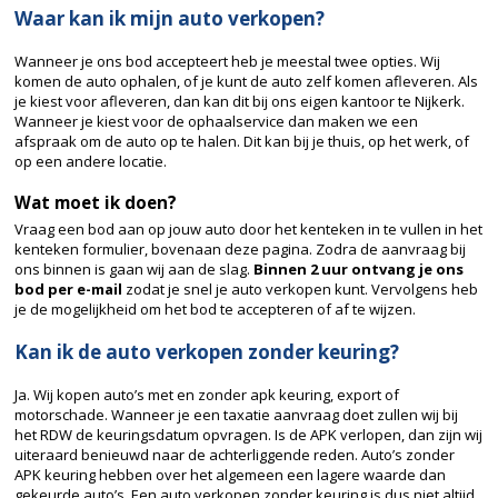
Waar kan ik mijn auto verkopen?
Wanneer je ons bod accepteert heb je meestal twee opties. Wij
komen de auto ophalen, of je kunt de auto zelf komen afleveren. Als
je kiest voor afleveren, dan kan dit bij ons eigen kantoor te Nijkerk.
Wanneer je kiest voor de ophaalservice dan maken we een
afspraak om de auto op te halen. Dit kan bij je thuis, op het werk, of
op een andere locatie.
Wat moet ik doen?
Vraag een bod aan op jouw auto door het kenteken in te vullen in het
kenteken formulier, bovenaan deze pagina. Zodra de aanvraag bij
ons binnen is gaan wij aan de slag.
Binnen 2 uur ontvang je ons
bod per e-mail
zodat je snel je auto verkopen kunt. Vervolgens heb
je de mogelijkheid om het bod te accepteren of af te wijzen.
Kan ik de auto verkopen zonder keuring?
Ja. Wij kopen auto’s met en zonder apk keuring, export of
motorschade. Wanneer je een taxatie aanvraag doet zullen wij bij
het RDW de keuringsdatum opvragen. Is de APK verlopen, dan zijn wij
uiteraard benieuwd naar de achterliggende reden. Auto’s zonder
APK keuring hebben over het algemeen een lagere waarde dan
gekeurde auto’s. Een auto verkopen zonder keuring is dus niet altijd