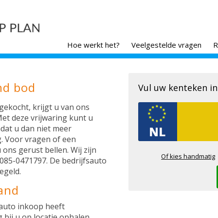
Hoe werkt het?
Veelgestelde vragen
R
nd bod
Vul uw kenteken in
gekocht, krijgt u van ons
Met deze vrijwaring kunt u
dat u dan niet meer
g. Voor vragen of een
ons gerust bellen. Wij zijn
Of kies handmatig
085-0471797. De bedrijfsauto
egeld.
land
auto inkoop heeft
bij u op locatie ophalen.