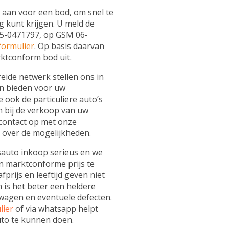
d aan voor een bod, om snel te
g kunt krijgen. U meld de
85-0471797, op GSM 06-
formulier
. Op basis daarvan
ktconform bod uit.
eide netwerk stellen ons in
en bieden voor uw
e ook de particuliere auto’s
n bij de verkoop van uw
contact op met onze
 over de mogelijkheden.
sauto inkoop serieus en we
en marktconforme prijs te
prijs en leeftijd geven niet
om is het beter een heldere
 wagen en eventuele defecten.
li
er
of via whatsapp helpt
uto te kunnen doen.