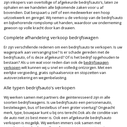
zijn inkopers van overtollige of afgekeurde bedrijfsauto’s, laten ze
ophalen en we handelen alle bijkomende zaken voor u af
bovendien. Dat bespaart u zelf of een medewerker een hoop
uitzoekwerk en geregel. Wij nemen u de verkoop van de bedrijfsauto
en bijbehorende rompslomp uit handen, waardoor uw onderneming
gewoon op volle kracht door kan draaien.
Complete afhandeling verkoop bedrijfswagen
Er zijn verschillende redenen om een bedrijfsauto te verkopen. Is uw
wagenpark aan vervanging toe? Is er schade gereden met de
bedrijfsauto, of is deze afgekeurd? Of is het bedrijf opgehouden te
bestaan? Als u om wat voor reden dan ook de
bedrijfswagen
verkopen
wilt kunnen wij u snel en volledig ontzorgen. Met een
eerlijke vergoeding, gratis ophaalservice en stopzetten van
autoverzekering en wegenbelasting.
Alle typen bedrijfsauto’s verkopen
Wij werken samen met partners die geïnteresseerd zijn in alle
soorten bedrijfswagens. Is uw bedrijfsauto een personenauto,
bestelwagen, bus of bestelbus of een groter voertuig? Ongeacht
merk, type, bouwjaar kunt u bij ons terecht.Ook als de conditie van
de auto niet zo best meer is. Ook een afgekeurde bedrijfsauto
verkopen is mogelijk. Wij werken immers ook samen met