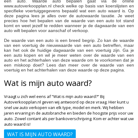
een auto. Waarde auto bepalen gaat via de online
www.autoverkoopplan.nl check welke op basis van koerslijsten en
specifieke voertuiggegevens bepaald wat een auto waard is. Op
deze pagina lees je alles over de autowaarde taxatie. Je weet
precies hoe het bepalen van de waarde van een auto tot stand
komt en weet jezelf te redden wanneer je de dagwaarde van een
auto wilt bepalen voor aanschaf of verkoop.
De waarde van een auto is een breed begrip. Zo kan de waarde
van een voertuig de nieuwwaarde van een auto betreffen, maar
kan het ook de huidige dagwaarde van een voertuig zijn. Ga je
een auto kopen en wil je meer weten over de waarde van een
auto en het achterhalen van deze waarde om te voorkomen dat je
een miskoop doet? Lees dan meer over de waarde van een
voertuig en het achterhalen van deze waarde op deze pagina.
Wat is mijn auto waard?
Vraagt u zich wel eens af “Wat is mijn auto waard?” Bij
Autoverkoopplan.nl geven wij antwoord op deze vraag. Hier kunt u
snel uw auto verkopen van elk type, model en merk. Wij hebben
jaren ervaring in de autobranche en bieden de hoogste prijs voor uw
auto. Zowel contant als per bankoverschrijving. Kom er achter wat uw
auto waard is!
WAT IS MIJN AUTO WAARD?