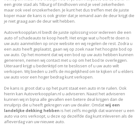
een grote stad als Tilburg of Eindhoven vind je veel zekerheden
maar ook veel onzekerheden. Je kunt het dus treffen met de juiste
koper maar de kans is ook groter dat je iemand aan de deur krijgt die
je niet graag aan de deur wilt hebben.
Autoverkoopplan.nl biedt de juiste oplossing voor iedereen die een
auto of schadeauto te koop heeft. Het enige wat u hoeft te doen is
uw auto aanmelden op onze website en wij regelen de rest. Zodra u
een auto heeft geplaatst, gaan wij op zoek naar het hoogste bod op
uw auto. Op het moment dat wij een bod op uw auto hebben kunnen
genereren, nemen wij contact met u op om het bod te overleggen.
Uiteraard krijgt u bedenktijd om te beslissen of u uw auto wilt
verkopen. Wij bieden u zelfs de mogelijkheid om te kijken of u elders
uw auto voor een hoger bedrag kunt verkopen.
De kans is groot dat u op het punt staat een auto in te ruilen. Ook
hierin kan Autoverkoopplan.nl u adviseren. Naast het adviseren
kunnen wij in bijna alle gevallen een betere deal krijgen dan de
inruilprijs die u heeft gekregen van uw dealer. Omdat
wij een
landelijke dekking hebben
is het zelfs mogelijk dat wanneer u een
auto via ons verkoopt, u deze op dezelfde dag kunt inleveren als de
afleverdag van uw nieuwe auto.