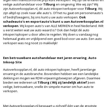
veilige autohandelaar voor
Tilburg
en omgeving. Wie wij zijn? Wij
zijn Autoverkoopplan.nl, dé auto inkoper/verkoper voor
Tilburg
. Wij
zijn altijd op zoek naar alle auto's. Of het nu gaat om personenauto's
of bedrijfswagens, bij ons kunt u uw auto verkopen.
Ook
schadeauto's en exportauto's kunt u aan Autoverkoopplan.nl
verkopen
. Wij kopen auto's van ALLE MERKEN in heel Nederland. Wilt
u eerst weten wat uw auto waard is? Ook dan helpt dé auto
inkoper/opkoper u door alles te regelen. Wij doen u vandaag nog
helemaal gratis en vrijblijvend een goed bod voor uw auto. Een auto
verkopen was nog nooit zo makkelijk!
Een betrouwbare autohandelaar met jaren ervaring. Auto
Inkoop Site
Autoverkoopplan.nl, dé auto inkoper/opkoper, heeft jarenlange
ervaring in de autobranche. Bovendien hebben we een landelijke
dekking en mogen we RDW-vrijwaringsbewijzen afgeven. Daarmee
bieden we iedereen uit
Tilburg ( Wij zij landelijk aktief )
een
veilige, betrouwbare, snelle én simpele manier om hun auto te
verkopen.
Met Autoverkoopplan.nl bespaart u zichzelf één van de grootste