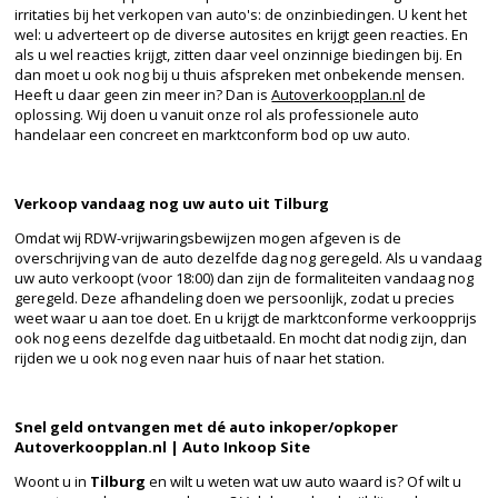
irritaties bij het verkopen van auto's: de onzinbiedingen. U kent het
wel: u adverteert op de diverse autosites en krijgt geen reacties. En
als u wel reacties krijgt, zitten daar veel onzinnige biedingen bij. En
dan moet u ook nog bij u thuis afspreken met onbekende mensen.
Heeft u daar geen zin meer in? Dan is
Autoverkoopplan.nl
de
oplossing. Wij doen u vanuit onze rol als professionele auto
handelaar een concreet en marktconform bod op uw auto.
Verkoop vandaag nog uw auto uit Tilburg
Omdat wij RDW-vrijwaringsbewijzen mogen afgeven is de
overschrijving van de auto dezelfde dag nog geregeld. Als u vandaag
uw auto verkoopt (voor 18:00) dan zijn de formaliteiten vandaag nog
geregeld. Deze afhandeling doen we persoonlijk, zodat u precies
weet waar u aan toe doet. En u krijgt de marktconforme verkoopprijs
ook nog eens dezelfde dag uitbetaald. En mocht dat nodig zijn, dan
rijden we u ook nog even naar huis of naar het station.
Snel geld ontvangen met dé auto inkoper/opkoper
Autoverkoopplan.nl | Auto Inkoop Site
Woont u in
Tilburg
en wilt u weten wat uw auto waard is? Of wilt u