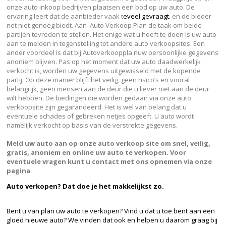
onze auto inkoop bedrijven plaatsen een bod op uw auto. De
ervaring leert dat de aanbieder vaak t
eveel gevraagt.
en de bieder
net niet genoeg biedt. Aan Auto Verkoop Plan de taak om beide
partijen tevreden te stellen. Het enige wat u hoeft te doen is uw auto
aan te melden in tegenstelling tot andere auto verkoopsites. Een
ander voordeel is dat bij Autoverkooppla nuw persoonlijke gegevens
anoniem blijven. Pas op het moment dat uw auto daadwerkelijk
verkocht is, worden uw gegevens uitgewisseld met de kopende
partij. Op deze manier blijft het veilig, geen risico’s en vooral
belangrijk, geen mensen aan de deur die u liever niet aan de deur
wilt hebben. De biedingen die worden gedaan via onze auto
verkoopsite zijn gegarandeerd. Het is wel van belang dat u
eventuele schades of gebreken netjes opgeeft. U auto wordt
namelijk verkocht op basis van de verstrekte gegevens.
Meld uw auto aan op onze auto verkoop site om snel, veilig,
gratis, anoniem en online uw auto te verkopen. Voor
eventuele vragen kunt u contact met ons opnemen via onze
pagina
.
Auto verkopen?
Dat doe je het makkelijkst zo.
Bent u van plan uw auto te verkopen? Vind u dat u toe bent aan een
gloed nieuwe auto? We vinden dat ook en helpen u daarom graag bij