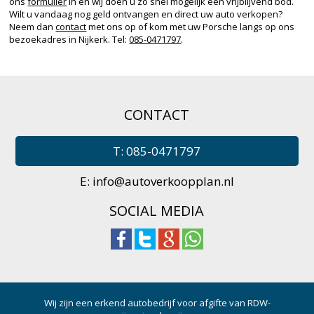
ons
formulier
in en wij doen u zo snel mogelijk een vrijblijvend bod.
Wilt u vandaag nog geld ontvangen en direct uw auto verkopen?
Neem dan
contact
met ons op of kom met uw Porsche langs op ons
bezoekadres in Nijkerk. Tel:
085-0471797
.
CONTACT
T: 085-0471797
E:
info@autoverkoopplan.nl
SOCIAL MEDIA
Wij zijn een erkend autobedrijf voor afgifte van RDW-