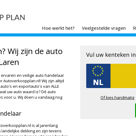
Hoe werkt het?
Veelgestelde vragen
R
? Wij zijn de auto
Vul uw kenteken in
Laren
 ervaren en veilige auto handelaar
Autoverkoopplan.nl! Wij zijn altijd
auto's en exportauto's van ALLE
wat uw auto waard is? Dé auto
es voor u. Wij doen u vandaag nog
Of kies handmatig
andelaar
verkoopplan.nl is al jarenlang
 landelijke dekking en zijn tevens