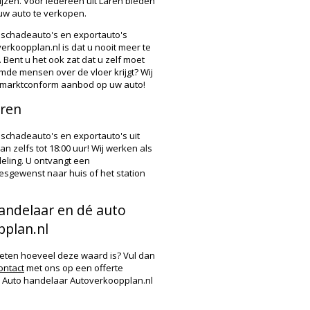
jzen. Voor iedereen uit Laren bieden
 uw auto te verkopen.
 schadeauto's en exportauto's
rkoopplan.nl is dat u nooit meer te
 Bent u het ook zat dat u zelf moet
emde mensen over de vloer krijgt? Wij
t, marktconform aanbod op uw auto!
aren
 schadeauto's en exportauto's uit
n zelfs tot 18:00 uur! Wij werken als
eling. U ontvangt een
desgewenst naar huis of het station
andelaar en dé auto
plan.nl
 weten hoeveel deze waard is? Vul dan
ontact
met ons op een offerte
od. Auto handelaar Autoverkoopplan.nl