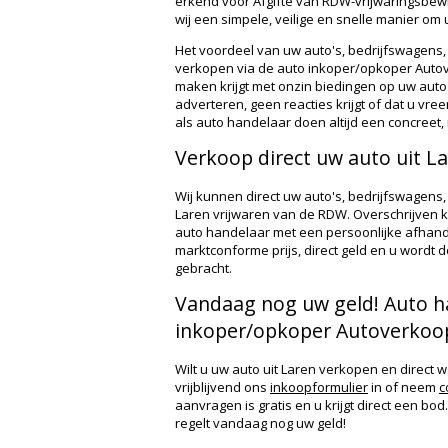
erkend voor Afgifte van RDW-vrijwaringsbewi
wij een simpele, veilige en snelle manier om
Het voordeel van uw auto's, bedrijfswagens,
verkopen via de auto inkoper/opkoper Autove
maken krijgt met onzin biedingen op uw auto.
adverteren, geen reacties krijgt of dat u vre
als auto handelaar doen altijd een concree
Verkoop direct uw auto uit L
Wij kunnen direct uw auto's, bedrijfswagens,
Laren vrijwaren van de RDW. Overschrijven ka
auto handelaar met een persoonlijke afhand
marktconforme prijs, direct geld en u wordt 
gebracht.
Vandaag nog uw geld! Auto h
inkoper/opkoper Autoverkoop
Wilt u uw auto uit Laren verkopen en direct
vrijblijvend ons
inkoopformulier
in of neem
c
aanvragen is gratis en u krijgt direct een b
regelt vandaag nog uw geld!