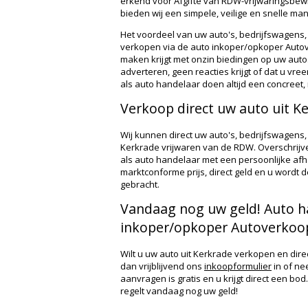
erkend voor Afgifte van RDW-vrijwaringsbewi
bieden wij een simpele, veilige en snelle ma
Het voordeel van uw auto's, bedrijfswagens,
verkopen via de auto inkoper/opkoper Autove
maken krijgt met onzin biedingen op uw auto.
adverteren, geen reacties krijgt of dat u vre
als auto handelaar doen altijd een concree
Verkoop direct uw auto uit K
Wij kunnen direct uw auto's, bedrijfswagens,
Kerkrade vrijwaren van de RDW. Overschrijven
als auto handelaar met een persoonlijke afh
marktconforme prijs, direct geld en u wordt 
gebracht.
Vandaag nog uw geld! Auto h
inkoper/opkoper Autoverkoop
Wilt u uw auto uit Kerkrade verkopen en dir
dan vrijblijvend ons
inkoopformulier
in of n
aanvragen is gratis en u krijgt direct een b
regelt vandaag nog uw geld!