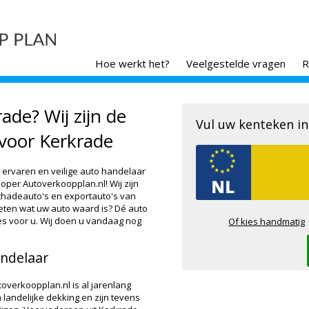
Hoe werkt het?
Veelgestelde vragen
R
ade? Wij zijn de
Vul uw kenteken in
voor Kerkrade
 ervaren en veilige auto handelaar
oper Autoverkoopplan.nl! Wij zijn
schadeauto's en exportauto's van
eten wat uw auto waard is? Dé auto
es voor u. Wij doen u vandaag nog
Of kies handmatig
andelaar
verkoopplan.nl is al jarenlang
 landelijke dekking en zijn tevens