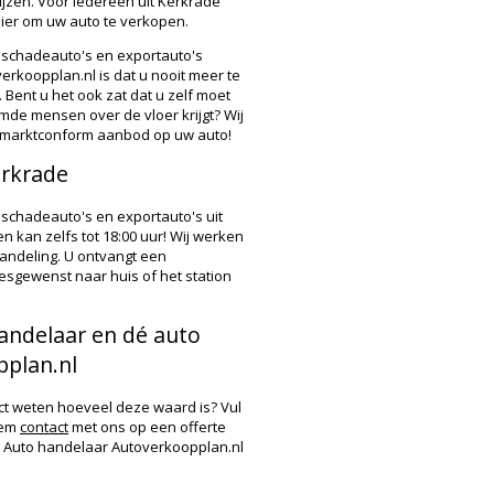
jzen. Voor iedereen uit Kerkrade
nier om uw auto te verkopen.
 schadeauto's en exportauto's
rkoopplan.nl is dat u nooit meer te
 Bent u het ook zat dat u zelf moet
emde mensen over de vloer krijgt? Wij
t, marktconform aanbod op uw auto!
erkrade
 schadeauto's en exportauto's uit
 kan zelfs tot 18:00 uur! Wij werken
andeling. U ontvangt een
desgewenst naar huis of het station
andelaar en dé auto
plan.nl
ect weten hoeveel deze waard is? Vul
eem
contact
met ons op een offerte
od. Auto handelaar Autoverkoopplan.nl