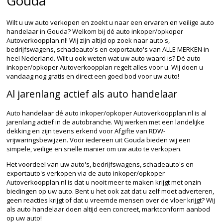
Gouda
Wilt u uw auto verkopen en zoekt u naar een ervaren en veilige auto
handelaar in Gouda? Welkom bij dé auto inkoper/opkoper
Autoverkoopplan.nl! Wij zijn altijd op zoek naar auto's,
bedrijfswagens, schadeauto's en exportauto's van ALLE MERKEN in
heel Nederland. Wilt u ook weten wat uw auto waard is? Dé auto
inkoper/opkoper Autoverkoopplan regelt alles voor u. Wij doen u
vandaag nog gratis en direct een goed bod voor uw auto!
Al jarenlang actief als auto handelaar
Auto handelaar dé auto inkoper/opkoper Autoverkoopplan.nl is al
jarenlang actief in de autobranche. Wij werken met een landelijke
dekking en zijn tevens erkend voor Afgifte van RDW-
vrijwaringsbewijzen. Voor iedereen uit Gouda bieden wij een
simpele, veilige en snelle manier om uw auto te verkopen.
Het voordeel van uw auto's, bedrijfswagens, schadeauto's en
exportauto's verkopen via de auto inkoper/opkoper
Autoverkoopplan.nl is dat u nooit meer te maken krijgt met onzin
biedingen op uw auto. Bent u het ook zat dat u zelf moet adverteren,
geen reacties krijgt of dat u vreemde mensen over de vloer krijgt? Wij
als auto handelaar doen altijd een concreet, marktconform aanbod
op uw auto!