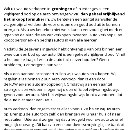
Wilt u uw auto verkopen in
groningen
of in ieder geval een
vrijblijvend bod op de auto ontvangen?
Vul dan geheel vrijblijvend
het inkoopformulier in
. Uw kenteken een aantal aanvullende
vragen zijn al voldoende voor ons om een goed bod uit te kunnen
brengen. Als u uw kenteken niet weet kunt u eenvoudig het merk en
type van de auto die uw wilt verkopen invoeren. Auto Verkoop Plan
koopt personen- en bedrijfsauto’s in van alle merken.
Nadat u de gegevens ingevuld hebt ontvangt u van ons binnen een
twee uur een bod op uw auto. Dit is een geheel vrijblijvend bod. Vindt
u het bod te laag of wilt u de auto toch liever
houden
? Geen
probleem, u zit nergens aan vast.
Als u ons aanbod accepteert zullen wij uw auto van u kopen. Wij
regelen alles binnen 2 uur. Auto Verkoop Plan is een door
de
RDW
erkend auto inkoopbedrijf. Omdat wij aan een aantal
strenge eisen voldoen mogen wij u een officieel vrijwaringsbewijs
geven voor uw auto. Met het vrijwaringsbewijs kunt u aantonen dat
de auto niet meer van uw is.
Auto Verkoop Plan regelt verder alles voor u. Zo halen wij uw auto
op. Brengt u de auto toch zelf, dan brengen wij u naar huis of naar
het station. Uiteraard zorgen wij dat u het geld voor uw auto zo snel
mogelijk ontvangt. Dit kan via een spoedoverschrijving bij de bank of
desgewenst met contant geld. Het enige dat u zelf nog hoeft te doen