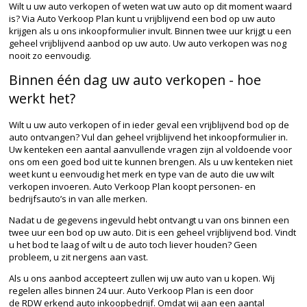
Wilt u uw auto verkopen of weten wat uw auto op dit moment waard
is? Via Auto Verkoop Plan kunt u vrijblijvend een bod op uw auto
krijgen als u ons inkoopformulier invult. Binnen twee uur krijgt u een
geheel vrijblijvend aanbod op uw auto. Uw auto verkopen was nog
nooit zo eenvoudig.
Binnen één dag uw auto verkopen - hoe
werkt het?
Wilt u uw auto verkopen of in ieder geval een vrijblijvend bod op de
auto ontvangen? Vul dan geheel vrijblijvend het inkoopformulier in.
Uw kenteken een aantal aanvullende vragen zijn al voldoende voor
ons om een goed bod uit te kunnen brengen. Als u uw kenteken niet
weet kunt u eenvoudig het merk en type van de auto die uw wilt
verkopen invoeren. Auto Verkoop Plan koopt personen- en
bedrijfsauto’s in van alle merken.
Nadat u de gegevens ingevuld hebt ontvangt u van ons binnen een
twee uur een bod op uw auto. Dit is een geheel vrijblijvend bod. Vindt
u het bod te laag of wilt u de auto toch liever
houden
? Geen
probleem, u zit nergens aan vast.
Als u ons aanbod accepteert zullen wij uw auto van u kopen. Wij
regelen alles binnen 24 uur. Auto Verkoop Plan is een door
de
RDW
erkend auto inkoopbedrijf. Omdat wij aan een aantal