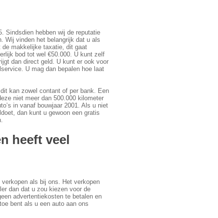
5. Sindsdien hebben wij de reputatie
. Wij vinden het belangrijk dat u als
 de makkelijke taxatie, dit gaat
rlijk bod tot wel €50.000. U kunt zelf
jgt dan direct geld. U kunt er ook voor
lservice. U mag dan bepalen hoe laat
 dit kan zowel contant of per bank. Een
 deze niet meer dan 500.000 kilometer
to’s in vanaf bouwjaar 2001. Als u niet
doet, dan kunt u gewoon een gratis
n.
 heeft veel
 verkopen als bij ons. Het verkopen
ler dan dat u zou kiezen voor de
 geen advertentiekosten te betalen en
 toe bent als u een auto aan ons