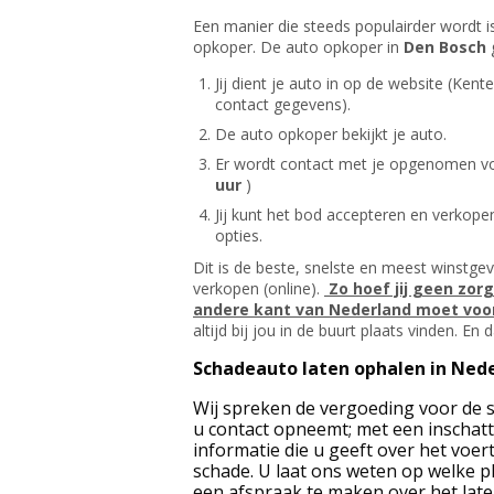
Een manier die steeds populairder wordt i
opkoper. De auto opkoper in
Den Bosch
Jij dient je auto in op de website (Ke
contact gegevens).
De auto opkoper bekijkt je auto.
Er wordt contact met je opgenomen voo
uur
)
Jij kunt het bod accepteren en verkopen
opties.
Dit is de beste, snelste en meest winstge
verkopen (online).
Zo hoef jij geen zor
andere kant van Nederland moet voor
altijd bij jou in de buurt plaats vinden. En
Schadeauto laten ophalen in Ned
Wij spreken de vergoeding voor de s
u contact opneemt; met een inschatt
informatie die u geeft over het voer
schade. U laat ons weten op welke pl
een afspraak te maken over het lat