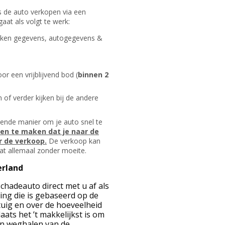
s de auto verkopen via een
gaat als volgt te werk:
nteken gegevens, autogegevens &
r een vrijblijvend bod (
binnen 2
 of verder kijken bij de andere
vende manier om je auto snel te
gen te maken dat je naar de
 de verkoop.
De verkoop kan
 dat allemaal zonder moeite.
erland
chadeauto direct met u af als
ing die is gebaseerd op de
tuig en over de hoeveelheid
aats het ’t makkelijkst is om
en weghalen van de