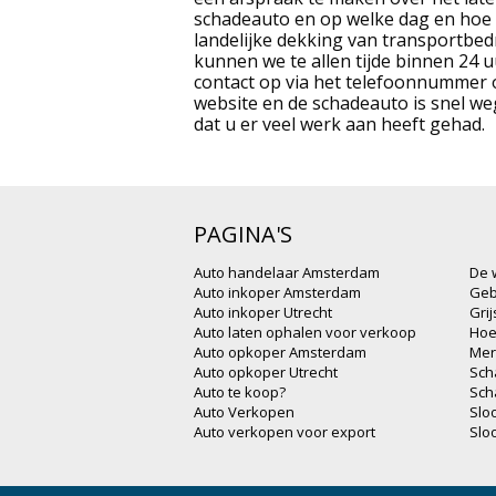
schadeauto en op welke dag en hoe l
landelijke dekking van transportbe
kunnen we te allen tijde binnen 24 u
contact op via het telefoonnummer 
website en de schadeauto is snel weg
dat u er veel werk aan heeft gehad.
PAGINA'S
Auto handelaar Amsterdam
De 
Auto inkoper Amsterdam
Geb
Auto inkoper Utrecht
Gri
Auto laten ophalen voor verkoop
Hoe
Auto opkoper Amsterdam
Mer
Auto opkoper Utrecht
Sch
Auto te koop?
Sch
Auto Verkopen
Slo
Auto verkopen voor export
Slo