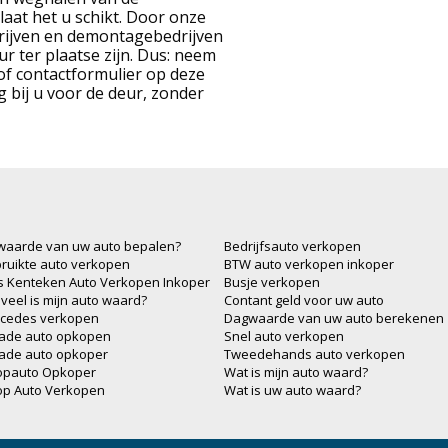
aat het u schikt. Door onze
drijven en demontagebedrijven
ur ter plaatse zijn. Dus: neem
of contactformulier op deze
 bij u voor de deur, zonder
waarde van uw auto bepalen?
Bedrijfsauto verkopen
ruikte auto verkopen
BTW auto verkopen inkoper
js Kenteken Auto Verkopen Inkoper
Busje verkopen
veel is mijn auto waard?
Contant geld voor uw auto
cedes verkopen
Dagwaarde van uw auto berekenen
ade auto opkopen
Snel auto verkopen
ade auto opkoper
Tweedehands auto verkopen
opauto Opkoper
Wat is mijn auto waard?
op Auto Verkopen
Wat is uw auto waard?