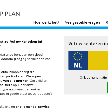
Hoe werkt het?
Veelgestelde vragen
R
st zo. Vul uw Kenteken in!
Vul uw kenteken in
!
 dat u toe bent aan een gloed
 daarom graag bij het inkopen van
auto inkoop bedrijf die
 van particulieren. We kopen
Of kies handmatig
op
van alle merken
. Om u tijd en
al thuis op. Door onze
elk type auto waar dan ook in
utos in goede staat tot schadeauto's
kelijke en
snelle ophaal service
.