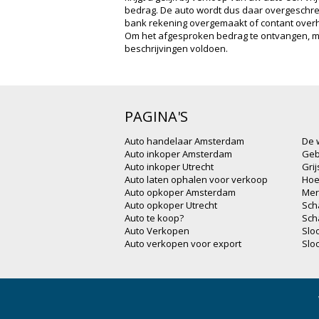
bedrag. De auto wordt dus daar overgeschre
bank rekening overgemaakt of contant overh
Om het afgesproken bedrag te ontvangen, m
beschrijvingen voldoen.
PAGINA'S
Auto handelaar Amsterdam
De 
Auto inkoper Amsterdam
Geb
Auto inkoper Utrecht
Gri
Auto laten ophalen voor verkoop
Hoe
Auto opkoper Amsterdam
Mer
Auto opkoper Utrecht
Sch
Auto te koop?
Sch
Auto Verkopen
Slo
Auto verkopen voor export
Slo