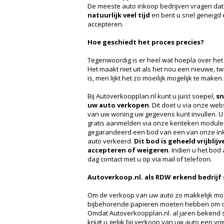
De meeste auto inkoop bedrijven vragen dat 
natuurlijk veel tijd
en bent u snel geneigd
accepteren.
Hoe geschiedt het proces precies?
Tegenwoordig is er heel wat hoepla over het
Het maakt niet uit als het nou een nieuwe, 
is, men lijkt het zo moeilijk mogelijk te maken.
Bij Autoverkoopplan.nl kunt u juist soepel,
sn
uw auto verkopen
. Dit doet u via onze web
van uw woning uw gegevens kunt invullen. U
gratis aanmelden via onze kenteken module. 
gegarandeerd een bod van een van onze ink
auto verkeerd.
Dit bod is geheeld vrijblij
accepteren of weigeren
. Indien u het bo
dag contact met u op via mail of telefoon.
Autoverkoop.nl. als RDW erkend bedrijf
Om de verkoop van uw auto zo makkelijk moge
bijbehorende papieren moeten hebben om de
Omdat Autoverkoopplan.nl. al jaren bekend s
krijgt u gelijk bij verkoop van uw auto een v