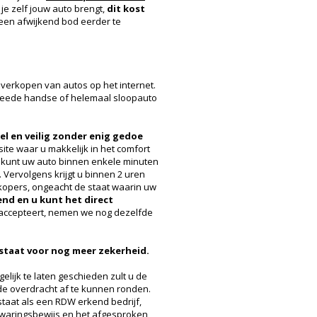
je zelf jouw auto brengt,
dit kost
 een afwijkend bod eerder te
 verkopen van autos op het internet.
tweede handse of helemaal sloopauto
el en veilig zonder enig gedoe
site waar u makkelijk in het comfort
 kunt uw auto binnen enkele minuten
Vervolgens krijgt u binnen 2 uren
opers, ongeacht de staat waarin uw
vend en u kunt het direct
d accepteert, nemen we nog dezelfde
 staat voor nog meer zekerheid.
lijk te laten geschieden zult u de
 overdracht af te kunnen ronden.
taat als een RDW erkend bedrijf,
rijwaringsbewijs en het afgesproken