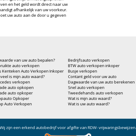
ven en het geld wordt direct naar uw
andigt afhankelijk van uw voorkeur.
oet uw auto aan de door u gegeven
waarde van uw auto bepalen?
Bedrijfsauto verkopen
ruikte auto verkopen
BTW auto verkopen inkoper
js Kenteken Auto Verkopen Inkoper
Busje verkopen
veel is mijn auto waard?
Contant geld voor uw auto
cedes verkopen
Dagwaarde van uw auto berekenen
ade auto opkopen
Snel auto verkopen
ade auto opkoper
Tweedehands auto verkopen
opauto Opkoper
Wat is mijn auto waard?
op Auto Verkopen
Wat is uw auto waard?
Wij zijn een erkend autobedrijf voor afgifte van RDW- vrijwaringsbewijzen