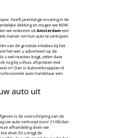
per, heeft jarenlange ervaring in de
andelijke dekking en mogen we RDW-
den we iedereen uit
Amsterdam
een
pele manier om hun auto te verkopen.
n van de grootste irritaties bij het
nt het wel: u adverteert op de
s u wel reacties krijgt, zitten daar
ook nog bij u thuis afspreken met
er in? Dan is Autoverkoopplan.nl
 professionele auto handelaar een
uw auto uit
geven is de overschrijving van de
ag uw auto verkoopt (voor 21:00) dan
. Deze afhandeling doen we
toe doet. En u krijgt de