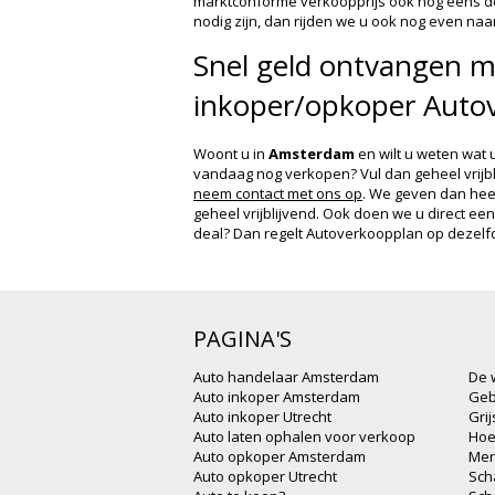
marktconforme verkoopprijs ook nog eens de
nodig zijn, dan rijden we u ook nog even naar
Snel geld ontvangen m
inkoper/opkoper Auto
Woont u in
Amsterdam
en wilt u weten wat 
vandaag nog verkopen? Vul dan geheel vrijb
neem contact met ons op
. We geven dan heel 
geheel vrijblijvend. Ook doen we u direct e
deal? Dan regelt Autoverkoopplan op dezelfde
PAGINA'S
Auto handelaar Amsterdam
De 
Auto inkoper Amsterdam
Geb
Auto inkoper Utrecht
Gri
Auto laten ophalen voor verkoop
Hoe
Auto opkoper Amsterdam
Mer
Auto opkoper Utrecht
Sch