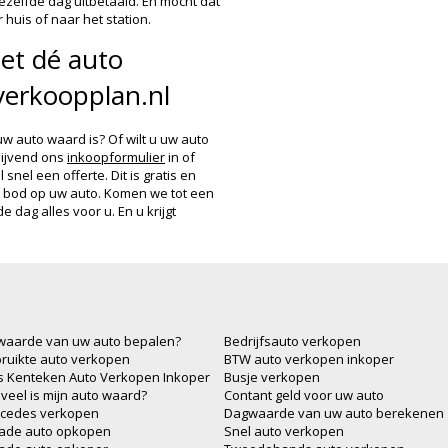
zelfde dag uitbetaald. En mocht dat
 huis of naar het station.
et dé auto
verkoopplan.nl
uw auto waard is? Of wilt u uw auto
lijvend ons
inkoopformulier
in of
snel een offerte. Dit is gratis en
en bod op uw auto. Komen we tot een
 dag alles voor u. En u krijgt
waarde van uw auto bepalen?
Bedrijfsauto verkopen
ruikte auto verkopen
BTW auto verkopen inkoper
js Kenteken Auto Verkopen Inkoper
Busje verkopen
veel is mijn auto waard?
Contant geld voor uw auto
cedes verkopen
Dagwaarde van uw auto berekenen
ade auto opkopen
Snel auto verkopen