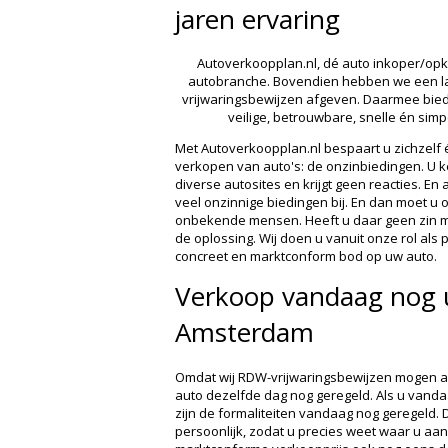
jaren ervaring
Autoverkoopplan.nl, dé auto inkoper/opko
autobranche. Bovendien hebben we een l
vrijwaringsbewijzen afgeven. Daarmee bie
veilige, betrouwbare, snelle én sim
Met Autoverkoopplan.nl bespaart u zichzelf éé
verkopen van auto's: de onzinbiedingen. U ke
diverse autosites en krijgt geen reacties. En al
veel onzinnige biedingen bij. En dan moet u 
onbekende mensen. Heeft u daar geen zin me
de oplossing. Wij doen u vanuit onze rol als
concreet en marktconform bod op uw auto.
Verkoop vandaag nog 
Amsterdam
Omdat wij RDW-vrijwaringsbewijzen mogen af
auto dezelfde dag nog geregeld. Als u vanda
zijn de formaliteiten vandaag nog geregeld
persoonlijk, zodat u precies weet waar u aan 