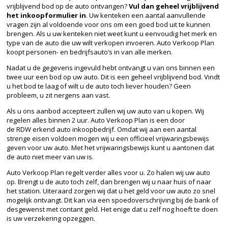
vrijblijvend bod op de auto ontvangen?
Vul dan geheel vrijblijvend
het inkoopformulier in
. Uw kenteken een aantal aanvullende
vragen zijn al voldoende voor ons om een goed bod uit te kunnen
brengen. Als u uw kenteken niet weet kunt u eenvoudig het merk en
type van de auto die uw wilt verkopen invoeren. Auto Verkoop Plan
koopt personen- en bedrijfsauto’s in van alle merken.
Nadat u de gegevens ingevuld hebt ontvangt u van ons binnen een
twee uur een bod op uw auto. Dit is een geheel vrijblijvend bod. Vindt
u het bod te laag of wilt u de auto toch liever
houden
? Geen
probleem, u zit nergens aan vast.
Als u ons aanbod accepteert zullen wij uw auto van u kopen. Wij
regelen alles binnen 2 uur. Auto Verkoop Plan is een door
de
RDW
erkend auto inkoopbedrijf. Omdat wij aan een aantal
strenge eisen voldoen mogen wij u een officieel vrijwaringsbewijs
geven voor uw auto. Met het vrijwaringsbewijs kunt u aantonen dat
de auto niet meer van uw is.
Auto Verkoop Plan regelt verder alles voor u. Zo halen wij uw auto
op. Brengt u de auto toch zelf, dan brengen wij u naar huis of naar
het station. Uiteraard zorgen wij dat u het geld voor uw auto zo snel
mogelijk ontvangt. Dit kan via een spoedoverschrijving bij de bank of
desgewenst met contant geld. Het enige dat u zelf nog hoeft te doen
is uw verzekering opzeggen.